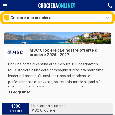
Cercare una crociera
Le nostre destinazioni
MSC Crociere : Le nostre offerte di
crociere 2026 - 2027
Mesi di partenza
Con una flotta di ventina di navi e oltre 190 destinazioni,
Porti
Compagnie
MSC Crociere è una delle compagnie di crociera marittime
leader nel mondo. Su navi spettacolari, moderne e
Ricerca
perfettamente attrezzate, potrete visitare le regioni più
belle al mondo. MSC Crociere accoglie con calore viaggiatori
+
Leggi tutto
solitari, coppie e famiglie. Grazie al concetto esclusivo di
"MSC Yacht Club", la compagnia sa inoltre come soddisfare
le aspettative di una clientela esigente e di alto livello.
1306
I tuoi criteri di ricerca:
MSC Crociere
crociere