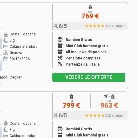
da
769 €
4.6/5
352 opinioni
Costa Toscana
Bambini Gratis
8 g
Mini Club bambini gratis
Cabina standard
All Inclusive disponibile
Genova
Pensione completa
30/10/2026
Partenza dall'Italia
VEDERE LE OFFERTE
apoli,
Cagliari
+
da
da
799 €
963 €
4.6/5
352 opinioni
Costa Toscana
Bambini Gratis
8 g
Mini Club bambini gratis
Cabina standard