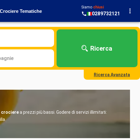
Siamo
chiusi
Crociere Tematiche
0289732121
Ricerca
agnie
Ricerca Avanzata
i
crociere
a prezzi più bassi. Godere di servizi illimitati:
lla.