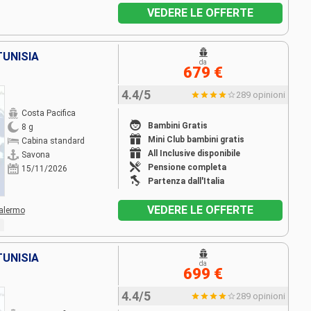
VEDERE LE OFFERTE
TUNISIA
da
679 €
4.4/5
289 opinioni
Costa Pacifica
Bambini Gratis
8 g
Mini Club bambini gratis
Cabina standard
All Inclusive disponibile
Savona
Pensione completa
15/11/2026
Partenza dall'Italia
VEDERE LE OFFERTE
alermo
TUNISIA
da
699 €
4.4/5
289 opinioni