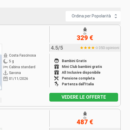
Ordina per Popolarità
da
329 €
4.5/5
350 opinioni
Costa Fascinosa
Bambini Gratis
5 g
Mini Club bambini gratis
Cabina standard
All Inclusive disponibile
Savona
Pensione completa
01/11/2026
Partenza dall'Italia
VEDERE LE OFFERTE
da
487 €