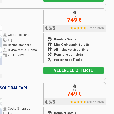
da
749 €
4.6/5
352 opinioni
Costa Toscana
Bambini Gratis
8 g
Mini Club bambini gratis
Cabina standard
All Inclusive disponibile
Civitavecchia - Roma
Pensione completa
29/10/2026
Partenza dall'Italia
VEDERE LE OFFERTE
ISOLE BALEARI
da
749 €
4.6/5
428 opinioni
Costa Smeralda
Bambini Gratis
8 g