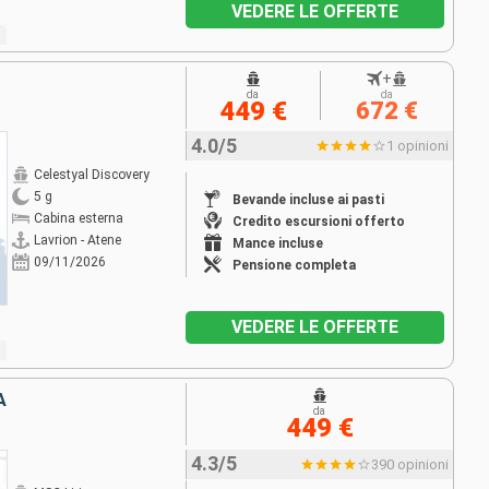
VEDERE LE OFFERTE
+
da
da
449 €
672 €
4.0/5
1 opinioni
Celestyal Discovery
5 g
Bevande incluse ai pasti
Cabina esterna
Credito escursioni offerto
Lavrion - Atene
Mance incluse
09/11/2026
Pensione completa
VEDERE LE OFFERTE
A
da
449 €
4.3/5
390 opinioni