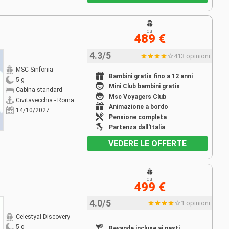
da
489 €
4.3/5
413 opinioni
MSC Sinfonia
Bambini gratis fino a 12 anni
5 g
Mini Club bambini gratis
Cabina standard
Msc Voyagers Club
Civitavecchia - Roma
Animazione a bordo
14/10/2027
Pensione completa
Partenza dall'Italia
VEDERE LE OFFERTE
da
499 €
4.0/5
1 opinioni
Celestyal Discovery
5 g
Bevande incluse ai pasti