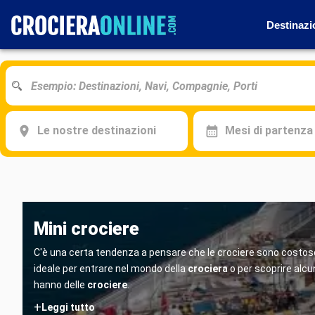
Destinazi
Le nostre destinazioni
Mesi di partenza
Mini crociere
C'è una certa tendenza a pensare che le crociere sono costose e
ideale per entrare nel mondo della
crociera
o per scoprire alcu
hanno delle
crociere
.
+
Leggi tutto