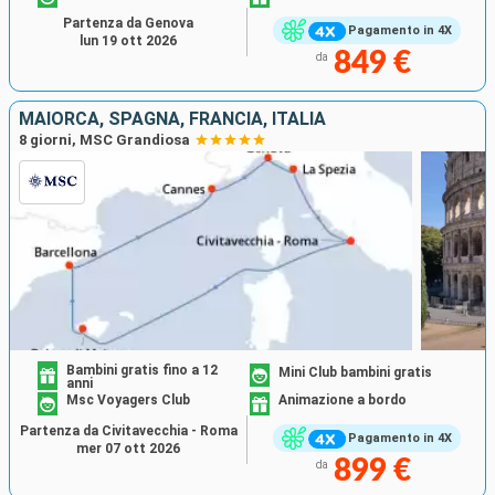
con doccia o vasca, spogliatoio, TV interattiva,
Partenza da Genova
Pagamento in 4X
telefono, connessione wi-fi (con supplemento),
lun 19 ott 2026
849 €
da
minibar, cassaforte e aria condizionata. A bordo della
nave è presente anche una galleria d'arte classica e
contemporanea, con opere provenienti da musei e
MAIORCA, SPAGNA, FRANCIA, ITALIA
8 giorni, MSC Grandiosa
istituzioni culturali di tutto il mondo.
Bambini gratis fino a 12
Mini Club bambini gratis
anni
Msc Voyagers Club
Animazione a bordo
Partenza da Civitavecchia - Roma
Pagamento in 4X
mer 07 ott 2026
899 €
da