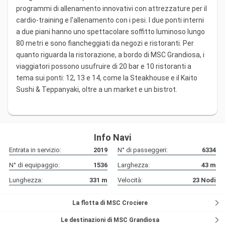
programmi di allenamento innovativi con attrezzature per il
cardio-training e l'allenamento con i pesi. I due ponti interni
a due piani hanno uno spettacolare soffitto luminoso lungo
80 metri e sono fiancheggiati da negozi e ristoranti. Per
quanto riguarda la ristorazione, a bordo di MSC Grandiosa, i
viaggiatori possono usufruire di 20 bar e 10 ristoranti a
tema sui ponti: 12, 13 e 14, come la Steakhouse e il Kaito
Sushi & Teppanyaki, oltre a un market e un bistrot.
Info Navi
Entrata in servizio:
2019
N° di passeggeri:
6334
N° di equipaggio:
1536
Larghezza:
43
m
Lunghezza:
331
m
Velocità:
23
Nodi
La flotta di MSC Crociere
Le destinazioni di MSC Grandiosa