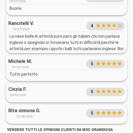
29/07/2026
Buone
Rancitelli V.
4
22/07/2026
La nave bella le attività pure però gli italiani chi non parlava
inglese o spagnolo si trovavano tutti in difficoltà perché le
attività per esempio i giochi i balli tutti parlavano inglese. Noi
italiani eravamo emarginati.questa è stata un opinione di
Michele M.
tantissimi italiani sulla nave dicevamo una nave italiana E
5
non parla nessuno italiano
01/07/2026
Tutto perfetto
Cinzia F.
5
30/06/2026
Rita simona G.
5
15/06/2026
VERDERE TUTTI LE OPINIONI CLIENTI DA MSC GRANDIOSA