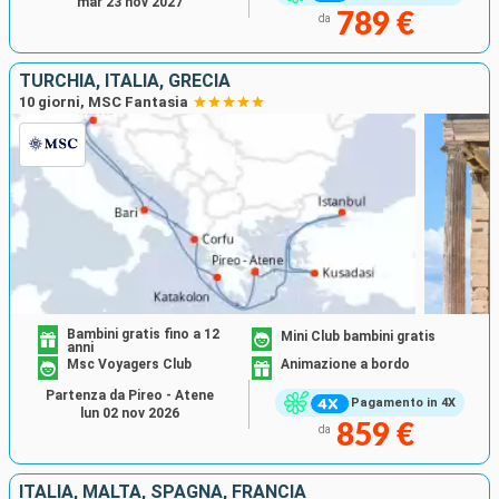
mar 23 nov 2027
789 €
da
TURCHIA, ITALIA, GRECIA
10 giorni, MSC Fantasia
Bambini gratis fino a 12
Mini Club bambini gratis
anni
Msc Voyagers Club
Animazione a bordo
Partenza da Pireo - Atene
Pagamento in 4X
lun 02 nov 2026
859 €
da
ITALIA, MALTA, SPAGNA, FRANCIA