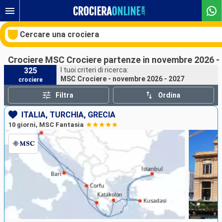
Cercare una crociera
Crociere MSC Crociere partenze in novembre 2026 -
325
I tuoi criteri di ricerca:
MSC Crociere - novembre 2026 - 2027
crociere
Le nostre destinazioni
Filtra
Ordina
Mesi di partenza
ITALIA, TURCHIA, GRECIA
10 giorni, MSC Fantasia
Porti
Compagnie
Ricerca