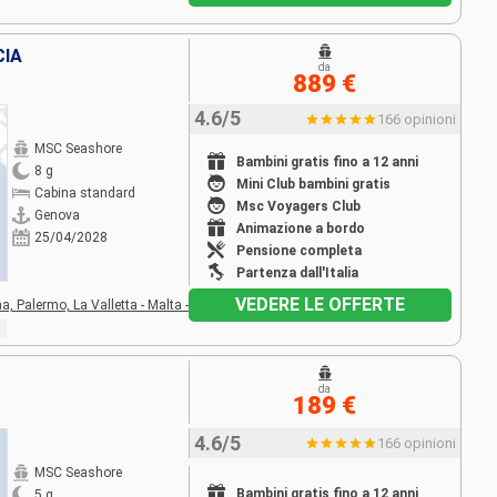
CIA
da
889 €
4.6/5
166 opinioni
MSC Seashore
Bambini gratis fino a 12 anni
8 g
Mini Club bambini gratis
Cabina standard
Msc Voyagers Club
Genova
Animazione a bordo
25/04/2028
Pensione completa
Partenza dall'Italia
VEDERE LE OFFERTE
na,
Palermo,
La Valletta - Malta -
da
189 €
4.6/5
166 opinioni
MSC Seashore
Bambini gratis fino a 12 anni
5 g