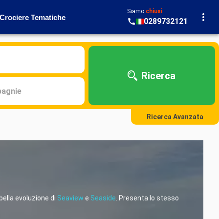
Siamo
chiusi
Crociere Tematiche
0289732121
Ricerca
agnie
Ricerca Avanzata
 bella evoluzione di
Seaview
e
Seaside
. Presenta lo stesso