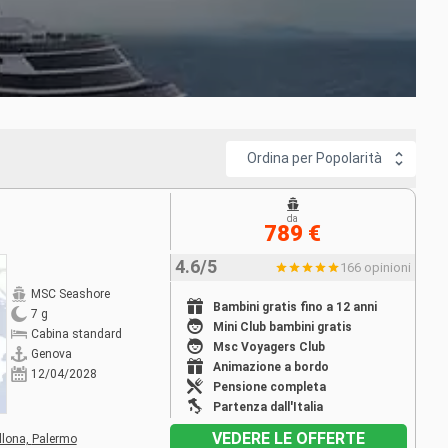
si: Seaside, Meraviglia, Fantasia, Musica e Lirica.
La loro
o lingue diverse si prenderanno cura dei 5331 passeggeri e
Ordina per Popolarità
lcone, per una crociera romantica. Per non parlare,
, compreso la disposizione delle cabine, che è stata ben
da
789 €
ne quindi della
tecnologia MSC For Me per semplificare la
4.6/5
166 opinioni
MSC Seashore
Bambini gratis fino a 12 anni
7 g
Mini Club bambini gratis
Cabina standard
Msc Voyagers Club
Genova
Animazione a bordo
12/04/2028
Pensione completa
Partenza dall'Italia
VEDERE LE OFFERTE
llona,
Palermo