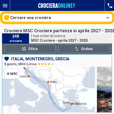
Cercare una crociera
Crociere MSC Crociere partenze in aprile 2027 - 202
248
I tuoi criteri di ricerca:
MSC Crociere - aprile 2027 - 2028
crociere
Le nostre destinazioni
Filtra
Ordina
Mesi di partenza
ITALIA, MONTENEGRO, GRECIA
8 giorni, MSC Lirica
Porti
Compagnie
Ricerca