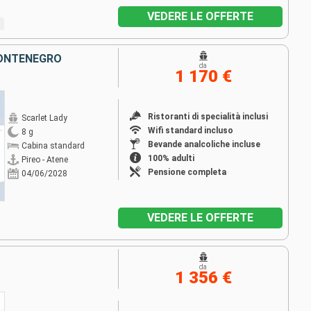
VEDERE LE OFFERTE
MONTENEGRO
da
1 170 €
Ristoranti di specialità inclusi
Scarlet Lady
Wifi standard incluso
8 g
Bevande analcoliche incluse
Cabina standard
100% adulti
Pireo - Atene
Pensione completa
04/06/2028
VEDERE LE OFFERTE
da
1 356 €