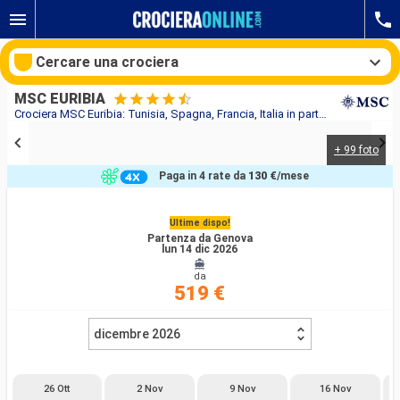
Cercare una crociera
MSC EURIBIA
Crociera MSC Euribia: Tunisia, Spagna, Francia, Italia in partenza da Genova
+ 99 foto
Le nostre destinazioni
Paga in 4 rate da
130 €
/mese
Mesi di partenza
Ultime dispo!
Partenza da Genova
Porti
Compagnie
lun 14 dic 2026
da
Ricerca
519 €
dicembre 2026
26 Ott
2 Nov
9 Nov
16 Nov