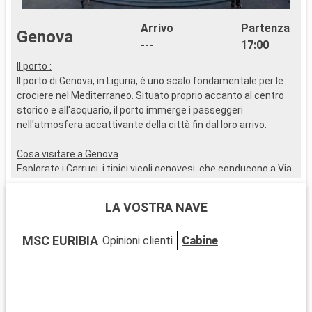
Arrivo
Partenza
Genova
---
17:00
Il porto :
I
Il porto di Genova, in Liguria, è uno scalo fondamentale per le
I
crociere nel Mediterraneo. Situato proprio accanto al centro
s
storico e all'acquario, il porto immerge i passeggeri
s
nell'atmosfera accattivante della città fin dal loro arrivo.
p
d
Cosa visitare a Genova
p
Esplorate i Carrugi, i tipici vicoli genovesi, che conducono a Via
v
Garibaldi, famosa per i suoi palazzi del XVI e XVII secolo. Da
non perdere la Cattedrale di San Lorenzo, un mix di stili
C
LA VOSTRA NAVE
romanico e gotico. Il Palazzo Ducale e il Museo di Genova
N
offrono uno spaccato dell'arte e della storia della città.
f
MSC EURIBIA
Opinioni clienti
Cabine
L'Acquario di Genova, uno dei più grandi d'Europa, è
s
un'affascinante avventura marina per tutte le età.
p
G
Cosa visitare nei dintorni
n
Vicino a Genova, Santa Margherita Ligure, con le sue
s