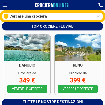
Cercare una crociera
TOP CROCIERE FLUVIALI
Le nostre destinazioni
Mesi di partenza
Porti
Compagnie
DANUBIO
RENO
Crociere da
Crociere da
Ricerca
349 €
399 €
VEDERE LE OFFERTE
VEDERE LE OFFERTE
TUTTE LE NOSTRE DESTINAZIONI