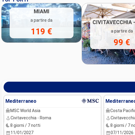
MIAMI
a partire da
CIVITAVECCHIA 
119 €
a partire da
99 €
Mediterraneo
Mediterrane
MSC World Asia
Costa Pacifi
Civitavecchia - Roma
Civitavecchi
8 giorni / 7 notti
8 giorni / 7 n
11/01/2027
07/11/2026