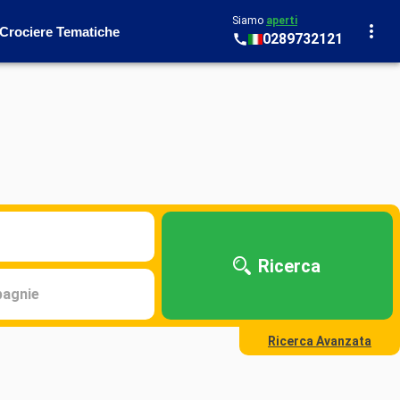
Siamo
aperti
Crociere Tematiche
0289732121
Ricerca
agnie
Ricerca Avanzata