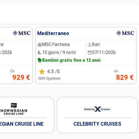
Mediterraneo
va
MSC Fantasia
Bari
8/2026
10 giorni / 9 notti
07/11/2026
Bambini gratis fino a 12 anni
da
4.5
/5
da
929 €
829 €
509 Opinioni
GIAN CRUISE LINE
CELEBRITY CRUISES