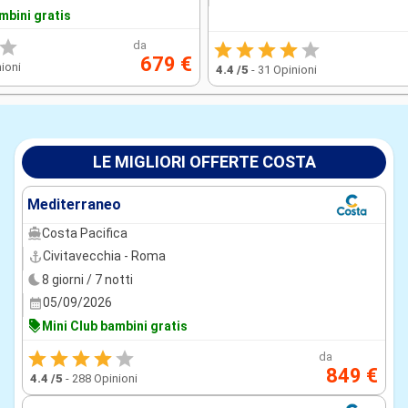
mbini gratis
da
679 €
ioni
4.4
/5
-
31 Opinioni
LE MIGLIORI OFFERTE COSTA
Mediterraneo
Costa Pacifica
Civitavecchia - Roma
8 giorni / 7 notti
05/09/2026
Mini Club bambini gratis
da
849 €
4.4
/5
-
288 Opinioni