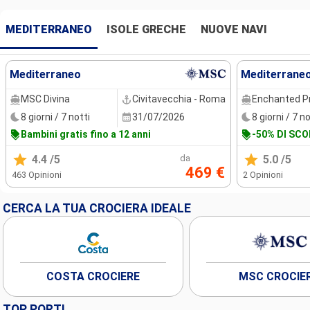
MEDITERRANEO
ISOLE GRECHE
NUOVE NAVI
Mediterraneo
Mediterrane
MSC Divina
Civitavecchia - Roma
Enchanted P
8 giorni / 7 notti
31/07/2026
8 giorni / 7 no
Bambini gratis fino a 12 anni
-50% DI SC
4.4
/5
da
5.0
/5
469 €
463 Opinioni
2 Opinioni
CERCA LA TUA CROCIERA IDEALE
COSTA CROCIERE
MSC CROCIE
TOP PORTI