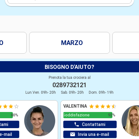
O
MARZO
BISOGNO D'AIUTO?
Prenota la tua crociera al
0289732121
Lun.Ven. 09h- 20h
Sab. 09h- 20h
Dom. 09h- 19h
VALENTINA
88%
Soddisfazione
92%
tami
Contattami
 e-mail
Invia una e-mail