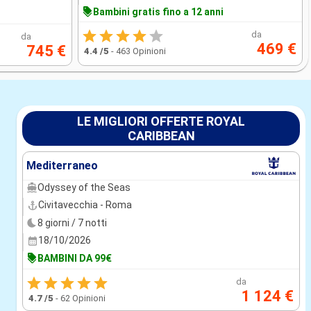
Bambini gratis fino a 12 anni
da
da
469 €
745 €
4.4
/5
-
463 Opinioni
LE MIGLIORI OFFERTE ROYAL
CARIBBEAN
Mediterraneo
Odyssey of the Seas
Civitavecchia - Roma
8 giorni / 7 notti
18/10/2026
BAMBINI DA 99€
da
1 124 €
4.7
/5
-
62 Opinioni