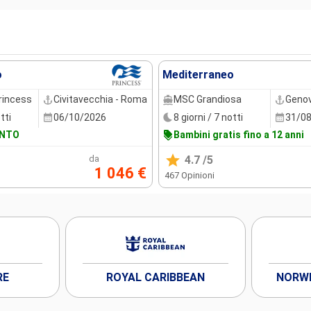
o
Mediterraneo
rincess
Civitavecchia - Roma
MSC Grandiosa
Geno
tti
06/10/2026
8 giorni / 7 notti
31/0
ONTO
Bambini gratis fino a 12 anni
da
4.7
/5
1 046 €
467 Opinioni
RE
ROYAL CARIBBEAN
NORWE