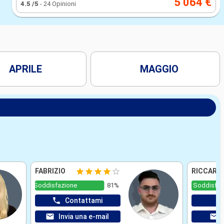
5 064 €
4.5
/5
-
24 Opinioni
APRILE
MAGGIO
FABRIZIO
RICCARD
Soddisfazione
81%
Soddisfaz
Contattami
Invia una e-mail