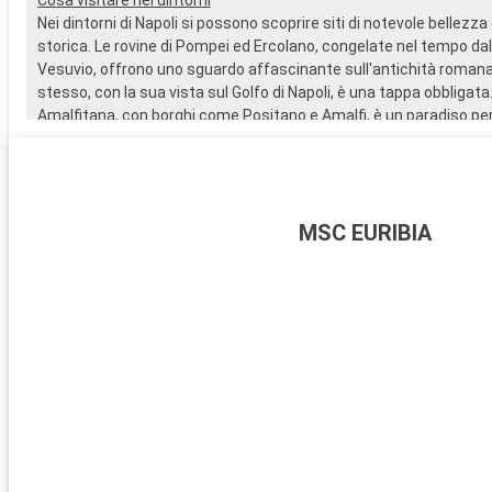
Nei dintorni di Napoli si possono scoprire siti di notevole bellezz
storica. Le rovine di Pompei ed Ercolano, congelate nel tempo dal
Vesuvio, offrono uno sguardo affascinante sull'antichità romana.
stesso, con la sua vista sul Golfo di Napoli, è una tappa obbligata
Amalfitana, con borghi come Positano e Amalfi, è un paradiso per
paesaggi costieri. L'isola di Capri, a breve distanza in traghetto, 
mozzafiato e la famosa Grotta Azzurra.
MSC EURIBIA