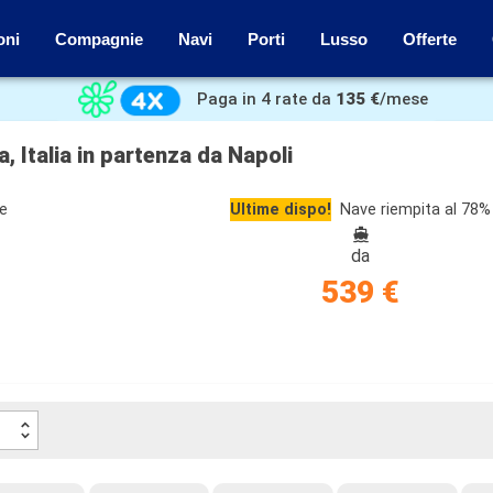
oni
Compagnie
Navi
Porti
Lusso
Offerte
Paga in 4 rate da
135 €
/mese
, Italia in partenza da Napoli
ze
Ultime dispo!
Nave riempita al 78%
da
539 €