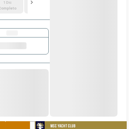
1 Dic
8 Dic
15 Dic
22 Dic
Completo
629 €
559 €
959 €