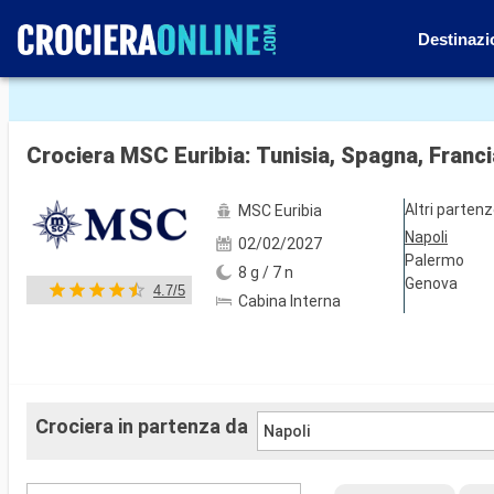
Destinazi
Mostra le altre 99 foto
Crociera MSC Euribia: Tunisia, Spagna, Francia
Altri parten
MSC Euribia
Napoli
02/02/2027
Palermo
8 g / 7 n
Genova
4.7/5
Cabina Interna
Crociera in partenza da
Napoli