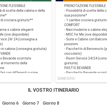
IONE FLESSIBILE
PRENOTAZIONE FLESSIBILE
tà di scelta della cabina e della
- Possibilità di scelta della 
ione*
sua posizione*
 di crociera gratuito**
- 1 cambio crociera gratuit
COMFORT
erne e cabine eleganti
- Navi moderne e cabine ele
Me (ove disponibile)
- MSC for Me (ove disponibil
rvice 24/ 24 (consegna a
- Suite e Cabine con Balcone 
o)
posizioni
e in cabina (consegna gratuita)
- Pacchetto di Benvenuto (
BEVANDE
cioccolato)
to Bevande scontato
- Room Service 24/24 (con
e al momento della
gratuita)
one
PASTI E BEVANDE
ffet con differenti cucine
- Pacchetto Bevande scont
i Principali con piatti gourmet
disponibile al momento dell
Leggi tutto
fano qualsiasi esigenza
prenotazione
- Ricco Buffet con different
IL VOSTRO ITINERARIO
tà di richiedere il turno preferito
- Ristoranti Principali con p
a (soggetto a disponibilità)
che soddisfano qualsiasi e
conto su un Pacchetto
dietetica
Giorno 6
Giorno 7
Giorno 8
 Tematici prepagato dedicato
- Orario libero per la cena 