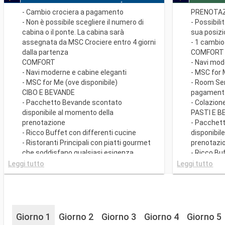
- Cambio crociera a pagamento
PRENOTAZ
- Non è possibile scegliere il numero di
- Possibili
cabina o il ponte. La cabina sarà
sua posiz
assegnata da MSC Crociere entro 4 giorni
- 1 cambio
dalla partenza
COMFORT
COMFORT
- Navi mod
- Navi moderne e cabine eleganti
- MSC for 
- MSC for Me (ove disponibile)
- Room Se
CIBO E BEVANDE
pagament
- Pacchetto Bevande scontato
- Colazion
disponibile al momento della
PASTI E 
prenotazione
- Pacchet
- Ricco Buffet con differenti cucine
disponibil
- Ristoranti Principali con piatti gourmet
prenotazi
che soddisfano qualsiasi esigenza
- Ricco Bu
dietetica
- Ristorant
Leggi tutto
Leggi tutto
SPORT E INTRATTENIMENTO
che soddis
- Ricco programma di spettacoli teatrali
dietetica.
in stile Broadway
- Possibili
- Area piscine
per la cen
- Strutture sportive all'aperto
- 20% di s
Giorno 1
Giorno 2
Giorno 3
Giorno 4
Giorno 5
- Palestra perfettamente attrezzata con
Ristoranti