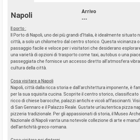
vista panoramica
SPORT E 
Arrivo
- Attività di intrattenimento per adulti e
- Ricco pr
Napoli
bambini
in stile B
---
- Attività ricreative per bambini
- Area pis
Il porto :
SERVIZI
- Strutture
Il Porto di Napoli, uno dei più grandi d'Italia, è idealmente situato 
- Personale qualificato e multilingua
- Palestr
città, a solo un chilometro dal centro storico. Questa vicinanza o
ALTRI PRIVILEGI
vista pan
passaggio facile e veloce per i visitatori che desiderano esplorar
- Punti MSC Voyagers Club
- Attività 
una varietà di opzioni di trasporto come taxi, autobus o una piac
bambini
passeggiata che fornisce un accesso diretto all'atmosfera vibran
- Attività 
SERVIZI
cultura della città.
- Personal
ALTRI PRIV
Cosa visitare a Napoli
- Punti M
Napoli, città dalla ricca storia e dall'architettura imponente, è 
per la sua squisita cucina. Scoprite il centro storico, classificat
ricco di chiese barocche, palazzi antichi e vicoli affascinanti. Vis
di San Gennaro e il Palazzo Reale. Gustate un'autentica pizza na
pizzeria tradizionale. Per gli appassionati di storia, il Museo Arch
Nazionale di Napoli vanta una notevole collezione di arte e manuf
dell'antichità greco-romana.
Cosa visitare nei dintorni