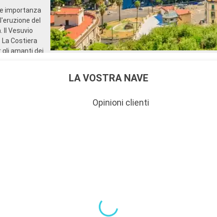
selezionato acquistato prim
a e importanza
partenza della crociera
l'eruzione del
- 10% di sconto su tutti i t
 Il Vesuvio
acquistati a bordo
. La Costiera
SERVIZI
 gli amanti dei
- Personale qualificato e mu
offre paesaggi
- Imbarco prioritario e cons
bagagli
LA VOSTRA NAVE
ALTRI PRIVILEGI
- Punti MSC Voyagers Club
Opinioni clienti