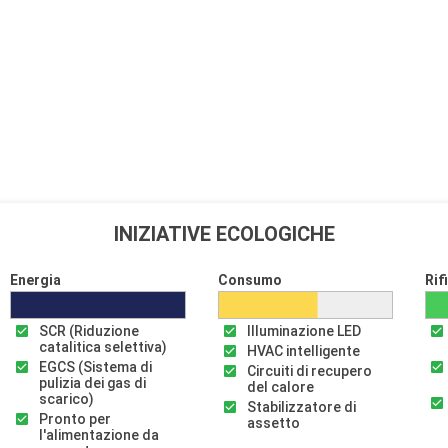
INIZIATIVE ECOLOGICHE
Energia
Consumo
Rif
SCR (Riduzione
Illuminazione LED
catalitica selettiva)
HVAC intelligente
EGCS (Sistema di
Circuiti di recupero
pulizia dei gas di
del calore
scarico)
Stabilizzatore di
Pronto per
assetto
l'alimentazione da