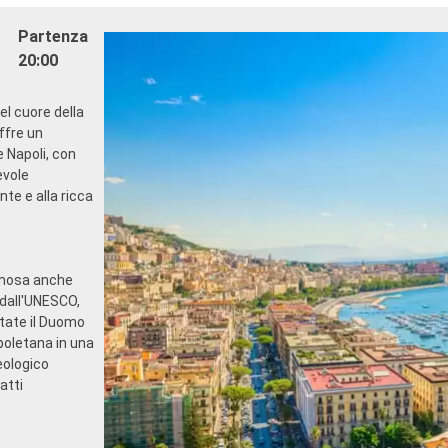
INTRATTENIMENTO
dining in un ristorante o ar
Partenza
ogramma di spettacoli teatrali
- 20% di sconto su un Pacc
roadway
Ristoranti Tematici prepag
20:00
cine
SPORT E INTRATTENIMEN
 sportive all'aperto
- Ricco programma di spetta
nel cuore della
a perfettamente attrezzata con
in stile Broadway
ffre un
oramica
- Area piscine
e Napoli, con
di intrattenimento per adulti e
- Strutture sportive all'aper
evole
- Palestra perfettamente a
te e alla ricca
ricreative per bambini
vista panoramica
- Attività di intrattenimento
e qualificato e multilingue
bambini
ILEGI
- ** Attività ricreative per 
SC Voyagers Club
RELAX E BENESSERE
famosa anche
- Accesso libero al Top Excl
o dall'UNESCO,
Solarium
itate il Duomo
- Dotazioni per il relax in og
poletana in una
(compresi accappatoio e ci
eologico
- Menù cuscini
atti
- Accesso all'Area Termale (
adulti)
- 40% di sconto su un pacc