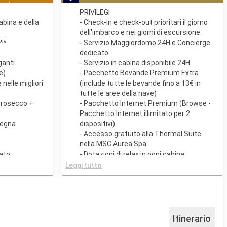
PRIVILEGI
cabina e della
- Check-in e check-out prioritari il giorno
dell'imbarco e nei giorni di escursione
o**
- Servizio Maggiordomo 24H e Concierge
dedicato
ganti
- Servizio in cabina disponibile 24H
e)
- Pacchetto Bevande Premium Extra
nelle migliori
(include tutte le bevande fino a 13€ in
tutte le aree della nave)
prosecco +
- Pacchetto Internet Premium (Browse -
Pacchetto Internet illimitato per 2
segna
dispositivi)
- Accesso gratuito alla Thermal Suite
nella MSC Aurea Spa
ato
- Dotazioni di relax in ogni cabina
a
(accappatoio e ciabattine)
Leggi tutto
- Ampia gamma di cuscini da scegliere
i cucine
nell'apposito Menù
iatti gourmet
- Altro servizi personali (servizio per
sigenza
fare/disfare i bagagli, quotidiano
consegnato direttamente in cabina su
Itinerario
con My Choice
richiesta)