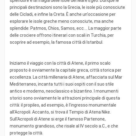
splendore e la magia delle isole del Mare Egeo. Dunque le
principali destinazioni sono la Grecia, le isole più conosciute
delle Cicladi, e infine la Creta. È anche un'occasione per
esplorare le isole greche meno conosciute, ma anche
splendide: Patmos, Chios, Samos, ecc.... La maggior parte
delle crociere offrono itinerari con scali in Turchia, per
scoprire ad esempio, la famosa città di Istanbul.
Iniziamo il viaggio con la città di Atene, il primo scalo
proposto è ovviamente la capitale greca, città storica per
eccellenza. La città millenaria di Atene, affacciata sul Mar
Mediterraneo, incanta tutti i suoi ospiti con il suo stile
antico e moderno, neoclassico e bizantino. I monumenti
storici sono ovviamente le attrazioni principale di questa
città: il propileo, ad esempio, è l'ingresso monumentale
all'Acropoli. Accanto, si trova il Tempio di Atena Nike.
Sull'Acropoli di Atene si erge il famoso Partenone,
monumento grandioso, che risale al IV secolo a.C., e che
protegge la città.