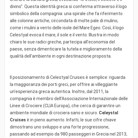
divino". Questa identità greca si conferma attraverso il logo
simbolico della compagnia: una spirale che fa riferimento
alle colonne antiche, circondata di molte pale di mulino,
come i mulini a vento delle isole del Mare Egeo. Così, il logo
Celestyal evoca il mare, il sole e il vento. Illustra in modo
chiaro le sue radici greche, partecipa all'economia del
paese, senza dimenticare la tutela e miglioramento della
qualità dell'ambiente in ogni destinazione proposta.
Il posizionamento di Celestyal Cruises è semplice: riguarda
la maggioranza dei porti greci, per offrire ai villeggiante
un'esperienza greca autentica. Inoltre, dal 2011, la
compagnia è membro dell'Associazione Internazionale delle
Linee di Crociere (CLIA Europa), che cerca di garantire un
ambiente mondiale di crociera sano e sicuro.
Celeystal
Cruises
è in pieno aumento. Infatti, le sue cifre chiave
dimostrano uno sviluppo e una forte progressione,
passando ad esempio da 980 passeggeri in Grecia nel 2013,