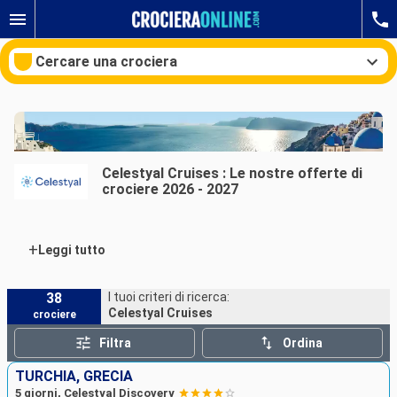
Cercare una crociera
Le nostre destinazioni
Celestyal Cruises : Le nostre offerte di
crociere 2026 - 2027
Mesi di partenza
Porti
Compagnie
+
Leggi tutto
Ricerca
38
I tuoi criteri di ricerca:
Celestyal Cruises
crociere
Filtra
Ordina
TURCHIA, GRECIA
5 giorni, Celestyal Discovery