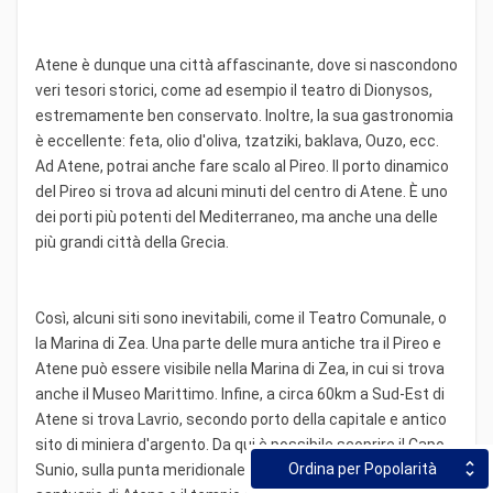
Atene è dunque una città affascinante, dove si nascondono
veri tesori storici, come ad esempio il teatro di Dionysos,
estremamente ben conservato. Inoltre, la sua gastronomia
è eccellente: feta, olio d'oliva, tzatziki, baklava, Ouzo, ecc.
Ad Atene, potrai anche fare scalo al Pireo. Il porto dinamico
del Pireo si trova ad alcuni minuti del centro di Atene. È uno
dei porti più potenti del Mediterraneo, ma anche una delle
più grandi città della Grecia.
Così, alcuni siti sono inevitabili, come il Teatro Comunale, o
la Marina di Zea. Una parte delle mura antiche tra il Pireo e
Atene può essere visibile nella Marina di Zea, in cui si trova
anche il Museo Marittimo. Infine, a circa 60km a Sud-Est di
Atene si trova Lavrio, secondo porto della capitale e antico
sito di miniera d'argento. Da qui è possibile scoprire il Capo
Ordina per Popolarità
Sunio, sulla punta meridionale dell'Attica, che alberga il