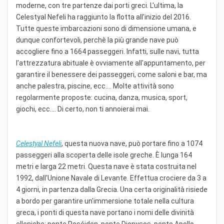
moderne, con tre partenze dai porti greci. L'ultima, la
Celestyal Nefeli ha raggiunto la flotta all'inizio del 2016.
Tutte queste imbarcazioni sono di dimensione umana, e
dunque confortevoli, perchè la più grande nave può
accogliere fino a 1664 passeggeri. Infatti, sulle navi, tutta
l'attrezzatura abituale è ovviamente all'appuntamento, per
garantire il benessere dei passeggeri, come saloni e bar, ma
anche palestra, piscine, ecc.... Molte attività sono
regolarmente proposte: cucina, danza, musica, sport,
giochi, ecc.... Di certo, non ti annoierai mai.
Celestyal Nefeli
, questa nuova nave, può portare fino a 1074
passeggeri alla scoperta delle isole greche. È lunga 164
metri e larga 22 metri. Questa nave è stata costruita nel
1992, dall'Unione Navale di Levante. Effettua crociere da 3 a
4 giorni, in partenza dalla Grecia. Una certa originalità risiede
a bordo per garantire un'immersione totale nella cultura
greca, i ponti di questa nave portano i nomi delle divinità
elleniche: ponte Poséidon, ponte Dionysos, ponte Apollo,