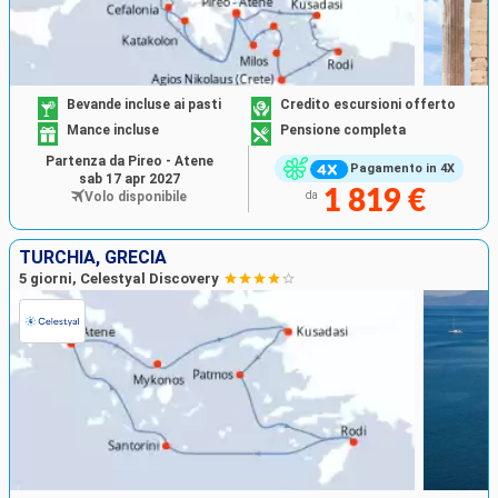
Bevande incluse ai pasti
Credito escursioni offerto
Mance incluse
Pensione completa
Partenza da Pireo - Atene
Pagamento in 4X
sab 17 apr 2027
1 819 €
Volo disponibile
da
TURCHIA, GRECIA
5 giorni, Celestyal Discovery