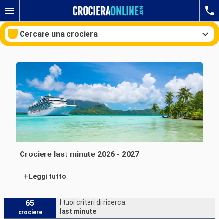
Cercare una crociera
Le nostre destinazioni
Mesi di partenza
Porti
Compagnie
Crociere last minute 2026 - 2027
Ricerca
+
Leggi tutto
65
I tuoi criteri di ricerca:
last minute
crociere