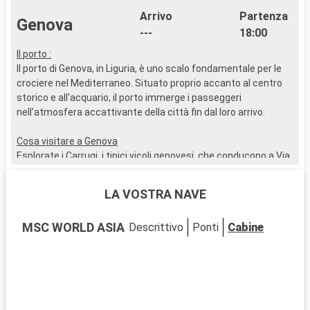
Arrivo
Partenza
Genova
---
18:00
Il porto :
I
Il porto di Genova, in Liguria, è uno scalo fondamentale per le
I
crociere nel Mediterraneo. Situato proprio accanto al centro
R
storico e all'acquario, il porto immerge i passeggeri
i
nell'atmosfera accattivante della città fin dal loro arrivo.
c
a
Cosa visitare a Genova
a
Esplorate i Carrugi, i tipici vicoli genovesi, che conducono a Via
f
Garibaldi, famosa per i suoi palazzi del XVI e XVII secolo. Da
s
non perdere la Cattedrale di San Lorenzo, un mix di stili
m
LA VOSTRA NAVE
romanico e gotico. Il Palazzo Ducale e il Museo di Genova
offrono uno spaccato dell'arte e della storia della città.
C
MSC WORLD ASIA
Descrittivo
Ponti
Cabine
L'Acquario di Genova, uno dei più grandi d'Europa, è
C
un'affascinante avventura marina per tutte le età.
i
b
Cosa visitare nei dintorni
P
Vicino a Genova, Santa Margherita Ligure, con le sue
u
incantevoli spiagge, è l'ideale per una giornata al mare.
d