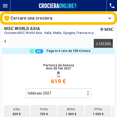
Cercare una crociera
MSC WORLD ASIA
Crociera MSC World Asia : Italia, Malta, Spagna, Francia in partenza da Genova
+ 163 foto
Le nostre destinazioni
Paga in 4 rate da
155 €
/mese
Mesi di partenza
Partenza da Genova
dom 28 feb 2027
Porti
Compagnie
da
619 €
Ricerca
febbraio 2027
6 Dic
13 Dic
20 Dic
27 Dic
829 €
729 €
1 049 €
1 509 €