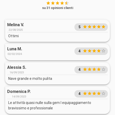
su 31 opinioni clienti
Melina V.
5
22/08/2025
Ottimi
Luna M.
4
02/02/2024
Alessia S.
4
16/09/2023
Nave grande e molto pulita
Domenica P.
4
14/09/2023
Le attività quasi nulle sulla gem l equipaggiamento
bravissimo e professionale