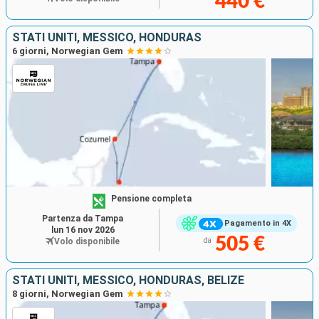
440 €
Florida, che offre l'opportunità di godere di un viaggio di
scoperta, mentre si trascorrono momenti di relax
STATI UNITI, MESSICO, HONDURAS
presso la spa, il casinò o a bordo piscina. D'altra parte, i
6 giorni, Norwegian Gem
bambini possono anche divertirsi giocando alla Wii™ e
alla Playstation, o guardando un film nella sala State of
the Art. Altre attività sono disponibili anche per i
crocieristi, come la
danza presso la Splash Academy
e i corsi in una scuola di circo
. I bambini più piccoli
possono accedere all'asilo nido, ma va notato che se
questo servizio è gratuito durante il giorno, è a
pagamento dalle ore 22:30 alle ore 1:30.
Pensione completa
Partenza da Tampa
Pagamento in 4X
lun 16 nov 2026
505 €
Volo disponibile
da
STATI UNITI, MESSICO, HONDURAS, BELIZE
8 giorni, Norwegian Gem