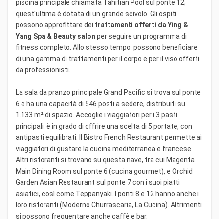
piscina principale chiamata Tahitian Pool sul ponte 12;
quest'ultima è dotata di un grande scivolo. Gli ospiti
possono approfittare dei
trattamenti offerti da Ying &
Yang Spa & Beauty salon
per seguire un programma di
fitness completo. Allo stesso tempo, possono beneficiare
di una gamma di trattamenti per il corpo e per il viso offerti
da professionisti.
La sala da pranzo principale Grand Pacific si trova sul ponte
6 e ha una capacità di 546 posti a sedere, distribuiti su
1.133 m² di spazio. Accoglie i viaggiatori per i 3 pasti
principali, è in grado di offrire una scelta di 5 portate, con
antipasti equilibrati. Il Bistro French Restaurant permette ai
viaggiatori di gustare la cucina mediterranea e francese.
Altri ristoranti si trovano su questa nave, tra cui Magenta
Main Dining Room sul ponte 6 (cucina gourmet), e Orchid
Garden Asian Restaurant sul ponte 7 con i suoi piatti
asiatici, così come Teppanyaki. I ponti 8 e 12 hanno anche i
loro ristoranti (Moderno Churrascaria, La Cucina). Altrimenti
si possono frequentare anche caffè e bar.