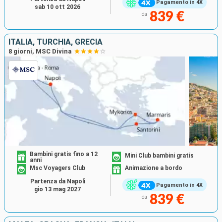
Pagamento in 4X
sab 10 ott 2026
839 €
da
ITALIA, TURCHIA, GRECIA
8 giorni, MSC Divina
Bambini gratis fino a 12
Mini Club bambini gratis
anni
Msc Voyagers Club
Animazione a bordo
Partenza da Napoli
Pagamento in 4X
gio 13 mag 2027
839 €
da