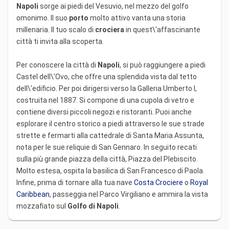
Napoli
sorge ai piedi del Vesuvio, nel mezzo del golfo
omonimo. Il suo
porto
molto attivo vanta una storia
millenaria. Il tuo scalo di
crociera
in quest\'affascinante
città ti invita alla scoperta.
Per conoscere la città di
Napoli
, si può raggiungere a piedi
Castel dell\'Ovo, che offre una splendida vista dal tetto
dell\'edificio. Per poi dirigersi verso la Galleria Umberto I,
costruita nel 1887. Si compone di una cupola di vetro e
contiene diversi piccoli negozi e ristoranti. Puoi anche
esplorare il centro storico a piedi attraverso le sue strade
strette e fermarti alla cattedrale di Santa Maria Assunta,
nota per le sue reliquie di San Gennaro. In seguito recati
sulla più grande piazza della città, Piazza del Plebiscito.
Molto estesa, ospita la basilica di San Francesco di Paola.
Infine, prima di tornare alla tua nave
Costa Crociere
o
Royal
Caribbean
, passeggia nel Parco Virgiliano e ammira la vista
mozzafiato sul
Golfo di Napoli
.