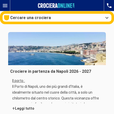
Cercare una crociera
Le nostre destinazioni
Mesi di partenza
Porti
Compagnie
Crociere in partenza da Napoli 2026 - 2027
Il porto :
Ricerca
Il Porto di Napoli, uno dei più grandi d'Italia, è
idealmente situato nel cuore della città, a solo un
chilometro dal centro storico. Questa vicinanza offre
un passaggio facile e veloce per i visitatori che
+
Leggi tutto
desiderano esplorare Napoli, con una varietà di opzioni