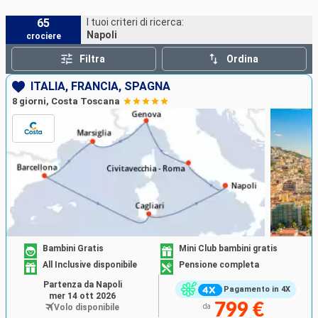
di trasporto come taxi, autobus o una piacevole
passeggiata che fornisce un accesso diretto
65
I tuoi criteri di ricerca:
Napoli
crociere
all'atmosfera vibrante e alla ricca cultura della città.
Filtra
Ordina
ITALIA, FRANCIA, SPAGNA
8 giorni, Costa Toscana
Bambini Gratis
Mini Club bambini gratis
All Inclusive disponibile
Pensione completa
Partenza da Napoli
Pagamento in 4X
mer 14 ott 2026
799 €
Volo disponibile
da