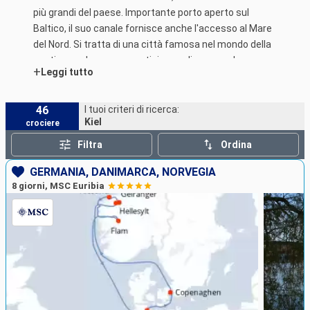
più grandi del paese. Importante porto aperto sul
Baltico, il suo canale fornisce anche l'accesso al Mare
del Nord. Si tratta di una città famosa nel mondo della
nautica per la sua competizione velica annuale
+
Leggi tutto
"Settimana di Kiel."
46
I tuoi criteri di ricerca:
Kiel
crociere
Filtra
Ordina
GERMANIA, DANIMARCA, NORVEGIA
8 giorni, MSC Euribia