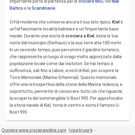
importante porto di partenza per le
crociere MSC
nel
Mar
Baltico
e la
Scandinavia
.
Città moderna che conserva ancora il suo lato tipico,
Kiel
è
un?affascinante località balneare e un?importante base
navale. Durante una sosta di
crociera
a Kiel
, inizia la tua
visita dal municipio (Rathaus) e la sua torre alta 100 metri.
In un secondo tempo, puoi percorrere il giardino botanico,
che rappresenta un luogo di svago molto apprezzato dalla
popolazione locale come dai visitatori. Se hai tempo a
sufficienza, sali fino a Laboe, a nord di Kiel, per scoprire la
Torre Memoriale (Marine-Erhenmal). Questo memoriale
offre una retrospettiva della storia della Marina tedesca, e
soprattutto, permette di conoscere tutto ciò che riguarda
la scoperta del sommergibile U-Boot 995. Per approfondire
la storia navale di Kiel, torna in centro e visita il famoso U-
Boot 995.
Crociere www.crocieraonline.com
I nostri porti