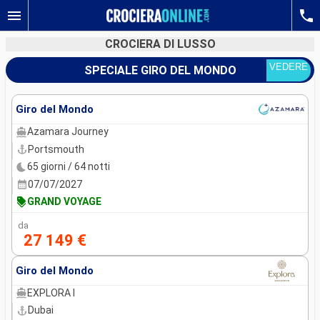
CROCIERA DI LUSSO
VEDERE
SPECIALE GIRO DEL MONDO
Le nostre destinazioni
Giro del Mondo
Mesi di partenza
Azamara Journey
Portsmouth
Porti
Compagnie
65 giorni / 64 notti
07/07/2027
Ricerca
GRAND VOYAGE
da
27 149 €
Giro del Mondo
EXPLORA I
Dubai