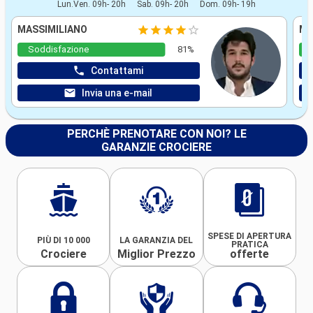
Lun.Ven. 09h- 20h
Sab. 09h- 20h
Dom. 09h- 19h
MASSIMILIANO
MA
Soddisfazione
81%
Contattami
Invia una e-mail
PERCHÈ PRENOTARE CON NOI? LE
GARANZIE CROCIERE
SPESE DI APERTURA
PIÙ DI 10 000
LA GARANZIA DEL
PRATICA
Crociere
Miglior Prezzo
offerte