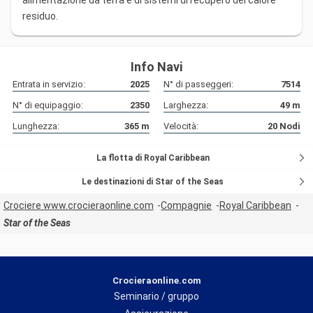
alimentazione da terra e di sistemi di recupero del calore
residuo.
Info Navi
Entrata in servizio:
2025
N° di passeggeri:
7514
N° di equipaggio:
2350
Larghezza:
49
m
Lunghezza:
365
m
Velocità:
20
Nodi
La flotta di Royal Caribbean
Le destinazioni di Star of the Seas
Crociere www.crocieraonline.com
Compagnie
Royal Caribbean
Star of the Seas
Crocieraonline.com
Seminario / gruppo