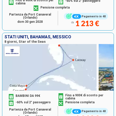
Fino a 900€ di sconto per
-60% sul 2° passeggero
cabina
Pensione completa
Partenza da Port Canaveral
Pagamento in 4X
(Orlando)
dom 30 gen 2028
1 213 €
da
STATI UNITI, BAHAMAS, MESSICO
8 giorni, Star of the Seas
Fino a 900€ di sconto per
BAMBINI DA 99€
cabina
-60% sul 2° passeggero
Pensione completa
Partenza da Port Canaveral
Pagamento in 4X
(Orlando)