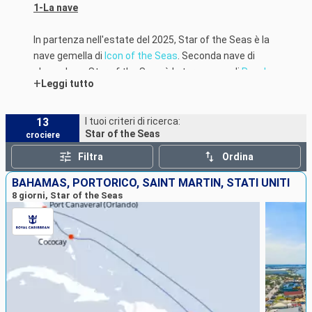
1-La nave
In partenza nell'estate del 2025, Star of the Seas è la
nave gemella di
Icon of the Seas
. Seconda nave di
classe Icon, Star of the Seas è la terza nave di
Royal
+
Leggi tutto
Caribbean
a essere alimentata a GNL.
13
I tuoi criteri di ricerca:
Star of the Seas
crociere
Filtra
Ordina
BAHAMAS, PORTORICO, SAINT MARTIN, STATI UNITI
8 giorni, Star of the Seas