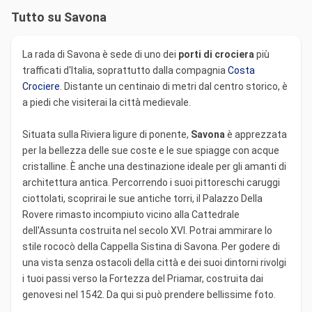
Tutto su Savona
La rada di Savona è sede di uno dei
porti di crociera
più
trafficati d'Italia, soprattutto dalla compagnia
Costa
Crociere
. Distante un centinaio di metri dal centro storico, è
a piedi che visiterai la città medievale.
Situata sulla Riviera ligure di ponente,
Savona
è apprezzata
per la bellezza delle sue coste e le sue spiagge con acque
cristalline. È anche una destinazione ideale per gli amanti di
architettura antica. Percorrendo i suoi pittoreschi caruggi
ciottolati, scoprirai le sue antiche torri, il Palazzo Della
Rovere rimasto incompiuto vicino alla Cattedrale
dell'Assunta costruita nel secolo XVI. Potrai ammirare lo
stile rococò della Cappella Sistina di Savona. Per godere di
una vista senza ostacoli della città e dei suoi dintorni rivolgi
i tuoi passi verso la Fortezza del Priamar, costruita dai
genovesi nel 1542. Da qui si può prendere bellissime foto.