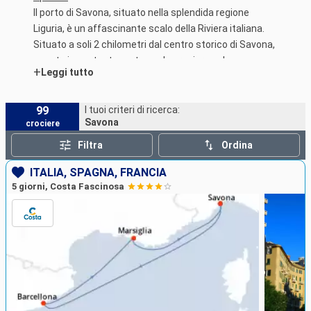
Il porto di Savona, situato nella splendida regione
Liguria, è un affascinante scalo della Riviera italiana.
Situato a soli 2 chilometri dal centro storico di Savona,
questo importante porto per le crociere nel
+
Leggi tutto
Mediterraneo è facilmente accessibile ai passeggeri.
Una breve passeggiata o un giro in autobus locale vi
porterà rapidamente nel cuore della città.
99
I tuoi criteri di ricerca:
Savona
crociere
Filtra
Ordina
ITALIA, SPAGNA, FRANCIA
5 giorni, Costa Fascinosa