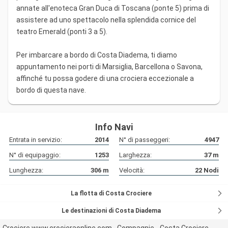
annate all'enoteca Gran Duca di Toscana (ponte 5) prima di
assistere ad uno spettacolo nella splendida cornice del
teatro Emerald (ponti 3 a 5).
Per imbarcare a bordo di Costa Diadema, ti diamo
appuntamento nei porti di Marsiglia, Barcellona o Savona,
affinché tu possa godere di una crociera eccezionale a
bordo di questa nave.
Info Navi
Entrata in servizio:
2014
N° di passeggeri:
4947
N° di equipaggio:
1253
Larghezza:
37
m
Lunghezza:
306
m
Velocità:
22
Nodi
La flotta di Costa Crociere
Le destinazioni di Costa Diadema
Crociere www.crocieraonline.com
Compagnie
Costa Crociere