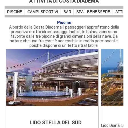
ATTIVITÀ DI COSTA DIADEMA
PISCINE
CAMPI SPORTIVI
BAR
SPA - BENESSERE
ATTIV
Piscine
A bordo della Costa Diadema, i passeggeri approfittano della
presenza di otto idromassaggi. Inoltre, le balneazioni sono
favorite dalle tre piscine di grandi dimensioni della nave. Da
notare che una fra esse è accessibile in modo permanente,
poiché dispone di un tetto ritrattabile.
LIDO STELLA DEL SUD
Lido Diana, la 