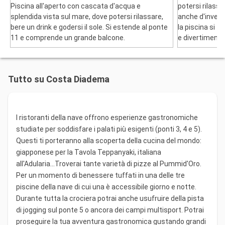
Piscina all'aperto con cascata d'acqua e
potersi rilassa
splendida vista sul mare, dove potersi rilassare,
anche d'invern
bere un drink e godersi il sole. Si estende al ponte
la piscina si t
11 e comprende un grande balcone.
e divertimento
Tutto su Costa Diadema
I ristoranti della nave offrono esperienze gastronomiche
studiate per soddisfare i palati più esigenti (ponti 3, 4 e 5).
Questi ti porteranno alla scoperta della cucina del mondo:
giapponese per la Tavola Teppanyaki, italiana
all'Adularia...Troverai tante varietà di pizze al Pummid'Oro.
Per un momento di benessere tuffati in una delle tre
piscine della nave di cui una è accessibile giorno e notte.
Durante tutta la crociera potrai anche usufruire della pista
di jogging sul ponte 5 o ancora dei campi multisport. Potrai
proseguire la tua avventura gastronomica gustando grandi