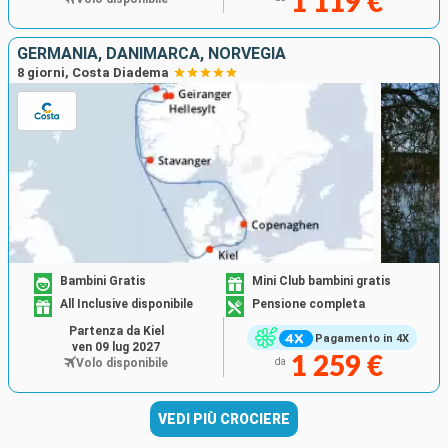
1 119 €
GERMANIA, DANIMARCA, NORVEGIA
8 giorni, Costa Diadema
Bambini Gratis
Mini Club bambini gratis
All Inclusive disponibile
Pensione completa
Partenza da Kiel
Pagamento in 4X
ven 09 lug 2027
1 259 €
Volo disponibile
da
VEDI PIÙ CROCIERE