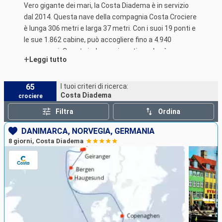
Vero gigante dei mari, la Costa Diadema è in servizio
dal 2014. Questa nave della compagnia Costa Crociere
è lunga 306 metri e larga 37 metri. Con i suoi 19 ponti e
le sue 1.862 cabine, può accogliere fino a 4.940
passeggeri. Questa imbarcazione ti condurrà verso
+
Leggi tutto
splendide crociere nel Mediterraneo o in Asia.
65
I tuoi criteri di ricerca:
Costa Diadema
crociere
Filtra
Ordina
DANIMARCA, NORVEGIA, GERMANIA
8 giorni, Costa Diadema