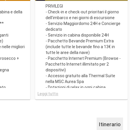
PRIVILEGI
cabina e della
- Check-in e check-out prioritari il giorno
dell'imbarco e nei giorni di escursione
o**
- Servizio Maggiordomo 24H e Concierge
dedicato
ganti
- Servizio in cabina disponibile 24H
e)
- Pacchetto Bevande Premium Extra
nelle migliori
(include tutte le bevande fino a 13€ in
tutte le aree della nave)
prosecco +
- Pacchetto Internet Premium (Browse -
Pacchetto Internet illimitato per 2
segna
dispositivi)
- Accesso gratuito alla Thermal Suite
nella MSC Aurea Spa
ato
- Dotazioni di relax in ogni cabina
a
(accappatoio e ciabattine)
Leggi tutto
- Ampia gamma di cuscini da scegliere
i cucine
nell'apposito Menù
iatti gourmet
- Altro servizi personali (servizio per
sigenza
fare/disfare i bagagli, quotidiano
consegnato direttamente in cabina su
Itinerario
con My Choice
richiesta)