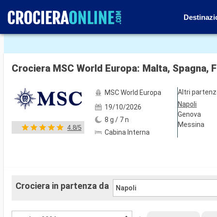
Destinazi
Mostra le altre 117 foto
Crociera MSC World Europa: Malta, Spagna, Fra
Altri parten
MSC World Europa
Napoli
19/10/2026
Genova
8 g / 7 n
Messina
4.8/5
Cabina Interna
Crociera in partenza da
Napoli