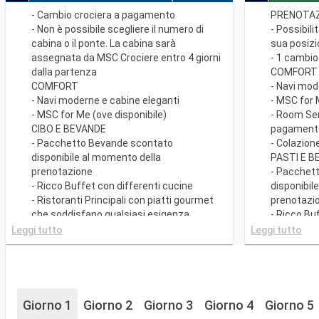
- Cambio crociera a pagamento
PRENOTAZ
- Non è possibile scegliere il numero di
- Possibili
cabina o il ponte. La cabina sarà
sua posiz
assegnata da MSC Crociere entro 4 giorni
- 1 cambio
dalla partenza
COMFORT
COMFORT
- Navi mod
- Navi moderne e cabine eleganti
- MSC for 
- MSC for Me (ove disponibile)
- Room Se
CIBO E BEVANDE
pagament
- Pacchetto Bevande scontato
- Colazion
disponibile al momento della
PASTI E 
prenotazione
- Pacchet
- Ricco Buffet con differenti cucine
disponibil
- Ristoranti Principali con piatti gourmet
prenotazi
che soddisfano qualsiasi esigenza
- Ricco Bu
dietetica
- Ristorant
Leggi tutto
Leggi tutto
SPORT E INTRATTENIMENTO
che soddis
- Ricco programma di spettacoli teatrali
dietetica.
in stile Broadway
- Possibili
- Area piscine
per la cen
- Strutture sportive all'aperto
- 20% di s
Giorno 1
Giorno 2
Giorno 3
Giorno 4
Giorno 5
- Palestra perfettamente attrezzata con
Ristoranti