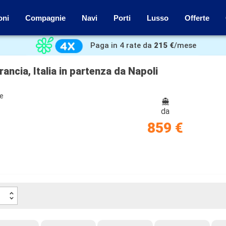
oni
Compagnie
Navi
Porti
Lusso
Offerte
Paga in 4 rate da
215 €
/mese
ncia, Italia in partenza da Napoli
ze
da
859 €