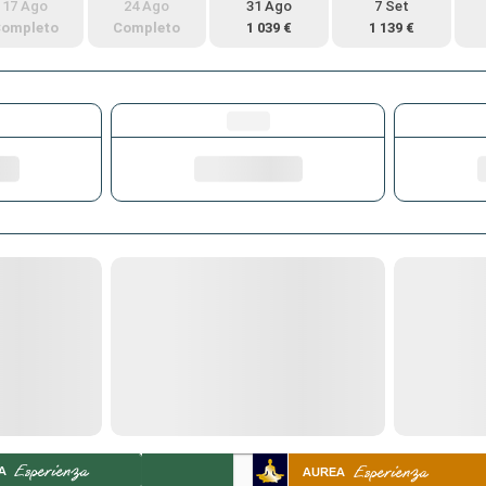
17 Ago
24 Ago
31 Ago
7 Set
ompleto
Completo
1 039 €
1 139 €