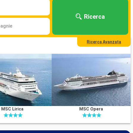
Ricerca
agnie
Ricerca Avanzata
MSC Lirica
MSC Opera