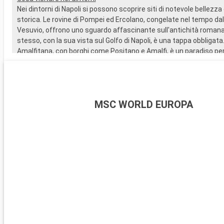
Nei dintorni di Napoli si possono scoprire siti di notevole bellezz
storica. Le rovine di Pompei ed Ercolano, congelate nel tempo dal
Vesuvio, offrono uno sguardo affascinante sull'antichità romana.
stesso, con la sua vista sul Golfo di Napoli, è una tappa obbligata
Amalfitana, con borghi come Positano e Amalfi, è un paradiso per
paesaggi costieri. L'isola di Capri, a breve distanza in traghetto, 
mozzafiato e la famosa Grotta Azzurra.
MSC WORLD EUROPA