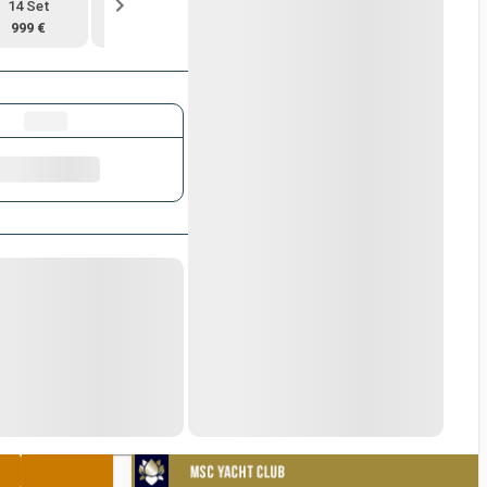
14 Set
21 Set
28 Set
5 Ott
999 €
879 €
999 €
1 059 €