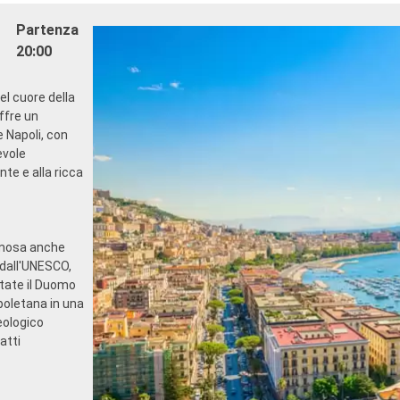
INTRATTENIMENTO
dining in un ristorante o ar
Partenza
ogramma di spettacoli teatrali
- 20% di sconto su un Pacc
roadway
Ristoranti Tematici prepag
20:00
cine
SPORT E INTRATTENIMEN
 sportive all'aperto
- Ricco programma di spetta
nel cuore della
a perfettamente attrezzata con
in stile Broadway
ffre un
oramica
- Area piscine
e Napoli, con
di intrattenimento per adulti e
- Strutture sportive all'aper
evole
- Palestra perfettamente a
te e alla ricca
ricreative per bambini
vista panoramica
- Attività di intrattenimento
e qualificato e multilingue
bambini
ILEGI
- ** Attività ricreative per 
SC Voyagers Club
RELAX E BENESSERE
famosa anche
- Accesso libero al Top Excl
o dall'UNESCO,
Solarium
itate il Duomo
- Dotazioni per il relax in og
poletana in una
(compresi accappatoio e ci
eologico
- Menù cuscini
atti
- Accesso all'Area Termale (
adulti)
- 40% di sconto su un pacc