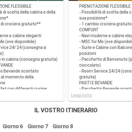
IONE FLESSIBILE
PRENOTAZIONE FLESSIBILE
tà di scelta della cabina e della
- Possibilità di scelta della 
ione*
sua posizione*
 di crociera gratuito**
- 1 cambio crociera gratuit
COMFORT
erne e cabine eleganti
- Navi moderne e cabine ele
Me (ove disponibile)
- MSC for Me (ove disponibil
rvice 24/ 24 (consegna a
- Suite e Cabine con Balcone 
o)
posizioni
e in cabina (consegna gratuita)
- Pacchetto di Benvenuto (
BEVANDE
cioccolato)
to Bevande scontato
- Room Service 24/24 (con
e al momento della
gratuita)
one
PASTI E BEVANDE
ffet con differenti cucine
- Pacchetto Bevande scont
i Principali con piatti gourmet
disponibile al momento dell
Leggi tutto
fano qualsiasi esigenza
prenotazione
- Ricco Buffet con different
IL VOSTRO ITINERARIO
tà di richiedere il turno preferito
- Ristoranti Principali con p
a (soggetto a disponibilità)
che soddisfano qualsiasi e
conto su un Pacchetto
dietetica
Giorno 6
Giorno 7
Giorno 8
 Tematici prepagato dedicato
- Orario libero per la cena 