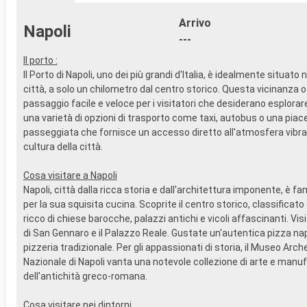
vista panoramica
SPORT E 
Arrivo
- Attività di intrattenimento per adulti e
- Ricco pr
Napoli
bambini
in stile B
---
- Attività ricreative per bambini
- Area pis
Il porto :
SERVIZI
- Strutture
Il Porto di Napoli, uno dei più grandi d'Italia, è idealmente situato 
- Personale qualificato e multilingua
- Palestr
città, a solo un chilometro dal centro storico. Questa vicinanza o
ALTRI PRIVILEGI
vista pan
passaggio facile e veloce per i visitatori che desiderano esplorar
- Punti MSC Voyagers Club
- Attività 
una varietà di opzioni di trasporto come taxi, autobus o una piac
bambini
passeggiata che fornisce un accesso diretto all'atmosfera vibran
- Attività 
SERVIZI
cultura della città.
- Personal
ALTRI PRIV
Cosa visitare a Napoli
- Punti M
Napoli, città dalla ricca storia e dall'architettura imponente, è 
per la sua squisita cucina. Scoprite il centro storico, classificat
ricco di chiese barocche, palazzi antichi e vicoli affascinanti. Vis
di San Gennaro e il Palazzo Reale. Gustate un'autentica pizza na
pizzeria tradizionale. Per gli appassionati di storia, il Museo Arch
Nazionale di Napoli vanta una notevole collezione di arte e manuf
dell'antichità greco-romana.
Cosa visitare nei dintorni