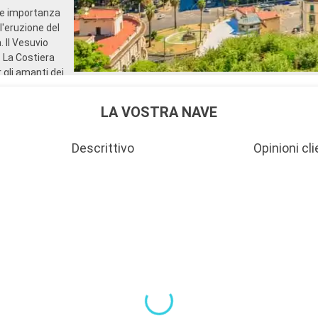
selezionato acquistato prim
a e importanza
partenza della crociera
l'eruzione del
- 10% di sconto su tutti i t
 Il Vesuvio
acquistati a bordo
. La Costiera
SERVIZI
 gli amanti dei
- Personale qualificato e mu
offre paesaggi
- Imbarco prioritario e cons
bagagli
LA VOSTRA NAVE
ALTRI PRIVILEGI
- Punti MSC Voyagers Club
Descrittivo
Opinioni cli