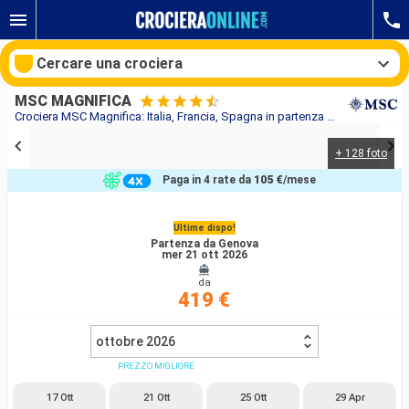
Cercare una crociera
MSC MAGNIFICA
Crociera MSC Magnifica: Italia, Francia, Spagna in partenza da Genova
+ 128 foto
Le nostre destinazioni
Paga in 4 rate da
105 €
/mese
Mesi di partenza
Ultime dispo!
Partenza da Genova
Porti
Compagnie
mer 21 ott 2026
da
Ricerca
419 €
ottobre 2026
PREZZO MIGLIORE
17 Ott
21 Ott
25 Ott
29 Apr