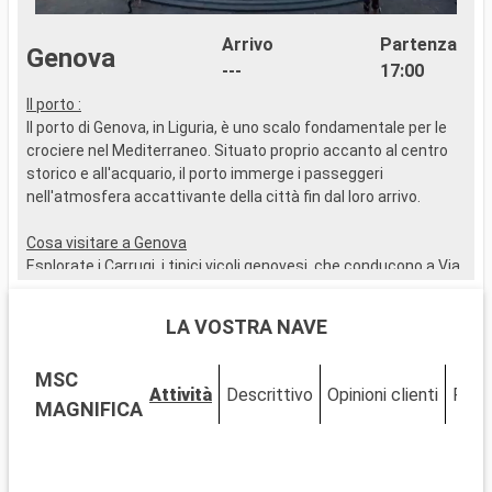
Arrivo
Partenza
Genova
---
17:00
Il porto :
I
Il porto di Genova, in Liguria, è uno scalo fondamentale per le
I
crociere nel Mediterraneo. Situato proprio accanto al centro
s
storico e all'acquario, il porto immerge i passeggeri
d
nell'atmosfera accattivante della città fin dal loro arrivo.
t
Cosa visitare a Genova
C
Esplorate i Carrugi, i tipici vicoli genovesi, che conducono a Via
V
Garibaldi, famosa per i suoi palazzi del XVI e XVII secolo. Da
M
non perdere la Cattedrale di San Lorenzo, un mix di stili
s
LA VOSTRA NAVE
romanico e gotico. Il Palazzo Ducale e il Museo di Genova
s
offrono uno spaccato dell'arte e della storia della città.
P
MSC
L'Acquario di Genova, uno dei più grandi d'Europa, è
a
Attività
Descrittivo
Opinioni clienti
Pont
un'affascinante avventura marina per tutte le età.
s
MAGNIFICA
c
Cosa visitare nei dintorni
l
Vicino a Genova, Santa Margherita Ligure, con le sue
s