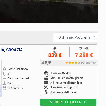
 i mari, in particolare il
Mediterraneo
, offrendo ai suoi
 un'esperienza perfetta.
ionale delizieranno i loro occupanti. Sono tutte dotate di aria
 oblò o finestre che si aprono sul mare per una vista
ato e spettacolare. Infine, le suite, con ampi spazi, offrono
ordo. Più che un'esperienza di crociera, è un'esperienza
Ordina per Popolarità
+
IA, CROAZIA
da
da
839 €
7 268 €
4.5/5
192 opinioni
Costa Deliziosa
Bambini Gratis
8 g
Mini Club bambini gratis
Cabina standard
All Inclusive disponibile
Bari
Pensione completa
11/10/2026
Partenza dall'Italia
VEDERE LE OFFERTE