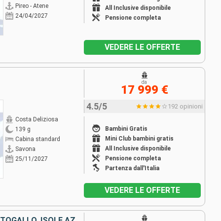
Pireo - Atene
All Inclusive disponibile
24/04/2027
Pensione completa
VEDERE LE OFFERTE
da
17 999 €
4.5/5
192 opinioni
Costa Deliziosa
Bambini Gratis
139 g
Mini Club bambini gratis
Cabina standard
All Inclusive disponibile
Savona
Pensione completa
25/11/2027
Partenza dall'Italia
VEDERE LE OFFERTE
ITALIA, FRANCIA, SPAGNA, PORTOGALLO, ISOLE AZZORRE, STATI UNITI, FLORIDA (USA), PANAMA, STATI UNITI, HAWAI, NUOVA ZELANDA, AUSTRALIA, GIAPPONE, MALESIA, SUD AFRICA