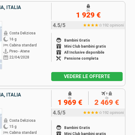
, ITALIA
da
1 929 €
4.5/5
192 opinioni
Costa Deliziosa
16 g
Bambini Gratis
Cabina standard
Mini Club bambini gratis
Pireo - Atene
All Inclusive disponibile
22/04/2028
Pensione completa
VEDERE LE OFFERTE
+
, ITALIA
da
da
1 969 €
2 469 €
4.5/5
192 opinioni
Costa Deliziosa
15 g
Bambini Gratis
Cabina standard
Mini Club bambini gratis