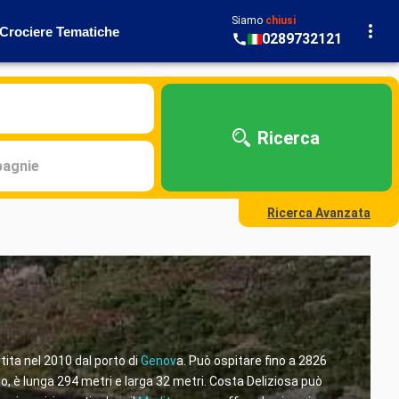
Siamo
chiusi
Crociere Tematiche
0289732121
Ricerca
agnie
Ricerca Avanzata
tita nel 2010 dal porto di
Genov
a. Può ospitare fino a 2826
io, è lunga 294 metri e larga 32 metri. Costa Deliziosa può