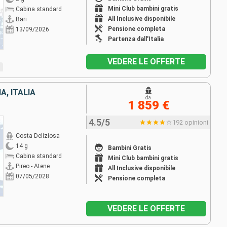
Mini Club bambini gratis
Cabina standard
All Inclusive disponibile
Bari
Pensione completa
13/09/2026
Partenza dall'Italia
VEDERE LE OFFERTE
, ITALIA
da
1 859 €
4.5/5
192 opinioni
Costa Deliziosa
14 g
Bambini Gratis
Cabina standard
Mini Club bambini gratis
Pireo - Atene
All Inclusive disponibile
07/05/2028
Pensione completa
VEDERE LE OFFERTE