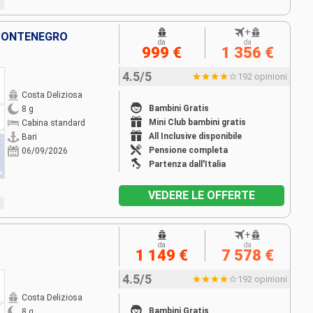
+
 MONTENEGRO
da
da
999 €
1 356 €
4.5/5
192 opinioni
Costa Deliziosa
Bambini Gratis
8 g
Mini Club bambini gratis
Cabina standard
All Inclusive disponibile
Bari
Pensione completa
06/09/2026
Partenza dall'Italia
VEDERE LE OFFERTE
+
da
da
1 149 €
7 578 €
4.5/5
192 opinioni
Costa Deliziosa
Bambini Gratis
8 g