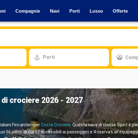
oni
Compagnie
Navi
Porti
Lusso
Offerte
Porti
Comp
 di crociere 2026 - 2027
taliani Fincantieri per
Costa Crociere
. Questa nave di classe Spirit è par
 16 ponti, di cui 12 accessibili ai passeggeri e 4 riservati all'equipagg