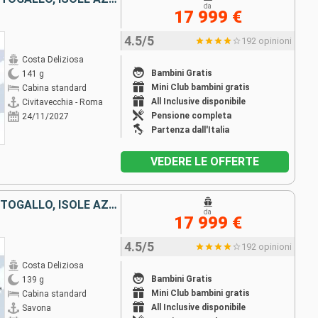
da
17 999 €
4.5/5
192 opinioni
Costa Deliziosa
Bambini Gratis
141 g
Mini Club bambini gratis
Cabina standard
All Inclusive disponibile
Civitavecchia - Roma
Pensione completa
24/11/2027
Partenza dall'Italia
VEDERE LE OFFERTE
ITALIA, FRANCIA, SPAGNA, PORTOGALLO, ISOLE AZZORRE, STATI UNITI, FLORIDA (USA), PANAMA, STATI UNITI, HAWAI, NUOVA ZELANDA, AUSTRALIA, GIAPPONE, MALESIA, SUD AFRICA
da
17 999 €
4.5/5
192 opinioni
Costa Deliziosa
Bambini Gratis
139 g
Mini Club bambini gratis
Cabina standard
All Inclusive disponibile
Savona