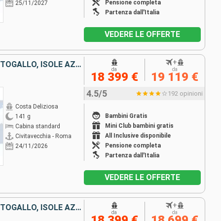
Pensione completa
25/11/2027
Partenza dall'Italia
VEDERE LE OFFERTE
+
ITALIA, FRANCIA, SPAGNA, PORTOGALLO, ISOLE AZZORRE, STATI UNITI, FLORIDA (USA), MESSICO, STATI UNITI, HAWAI, POLINESIA, FIJI, AUSTRALIA, GIAPPONE, SUD AFRICA
da
da
18 399 €
19 119 €
4.5/5
192 opinioni
Costa Deliziosa
Bambini Gratis
141 g
Mini Club bambini gratis
Cabina standard
All Inclusive disponibile
Civitavecchia - Roma
Pensione completa
24/11/2026
Partenza dall'Italia
VEDERE LE OFFERTE
+
ITALIA, FRANCIA, SPAGNA, PORTOGALLO, ISOLE AZZORRE, STATI UNITI, FLORIDA (USA), MESSICO, STATI UNITI, HAWAI, POLINESIA, FIJI, AUSTRALIA, GIAPPONE, SUD AFRICA
da
da
18 399 €
18 699 €