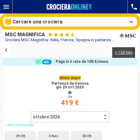
Cercare una crociera
MSC MAGNIFICA
Crociera MSC Magnifica: Italia, Francia, Spagna in partenza da Genova
+ 128 foto
Le nostre destinazioni
Paga in 4 rate da
105 €
/mese
Mesi di partenza
Ultime dispo!
Partenza da Genova
Porti
Compagnie
gio 29 ott 2026
da
Ricerca
419 €
ottobre 2026
PREZZO MIGLIORE
29 Ott
3 Nov
28 Ott