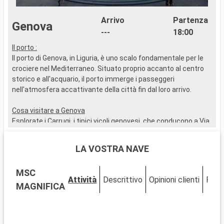
Arrivo
Partenza
Genova
---
18:00
Il porto :
I
Il porto di Genova, in Liguria, è uno scalo fondamentale per le
I
crociere nel Mediterraneo. Situato proprio accanto al centro
s
storico e all'acquario, il porto immerge i passeggeri
d
nell'atmosfera accattivante della città fin dal loro arrivo.
t
Cosa visitare a Genova
C
Esplorate i Carrugi, i tipici vicoli genovesi, che conducono a Via
V
Garibaldi, famosa per i suoi palazzi del XVI e XVII secolo. Da
M
non perdere la Cattedrale di San Lorenzo, un mix di stili
s
LA VOSTRA NAVE
romanico e gotico. Il Palazzo Ducale e il Museo di Genova
s
offrono uno spaccato dell'arte e della storia della città.
P
MSC
L'Acquario di Genova, uno dei più grandi d'Europa, è
a
Attività
Descrittivo
Opinioni clienti
Pont
un'affascinante avventura marina per tutte le età.
s
MAGNIFICA
c
Cosa visitare nei dintorni
l
Vicino a Genova, Santa Margherita Ligure, con le sue
s