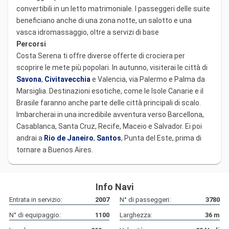
convertibili in un letto matrimoniale. I passeggeri delle suite
beneficiano anche di una zona notte, un salotto e una
vasca idromassaggio, oltre a servizi di base
Percorsi
Costa Serena ti offre diverse offerte di crociera per
scoprire le mete più popolari. In autunno, visiterai le città di
Savona
,
Civitavecchia
e Valencia, via Palermo e Palma da
Marsiglia. Destinazioni esotiche, come le Isole Canarie e il
Brasile faranno anche parte delle città principali di scalo.
Imbarcherai in una incredibile avventura verso Barcellona,
Casablanca, Santa Cruz, Recife, Maceio e Salvador. Ei poi
andrai a
Rio de Janeiro
,
Santos
, Punta del Este, prima di
tornare a Buenos Aires.
Info Navi
Entrata in servizio:
2007
N° di passeggeri:
3780
N° di equipaggio:
1100
Larghezza:
36
m