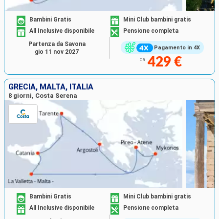
calorosamente tutti gli appassionati di esercizi fisici.
Infine, la Costa Serena realizza i sogni di piloti
Bambini Gratis
Mini Club bambini gratis
dilettanti, grazie al simulatore di Gran Premio
All Inclusive disponibile
Pensione completa
Partenza da Savona
Pagamento in 4X
gio 11 nov 2027
429 €
da
GRECIA, MALTA, ITALIA
8 giorni, Costa Serena
Bambini Gratis
Mini Club bambini gratis
All Inclusive disponibile
Pensione completa