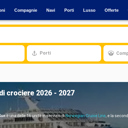
oni
Compagnie
Navi
Porti
Lusso
Offerte
Porti
Comp
di crociere 2026 - 2027
Sun
è una delle 16 unità in servizio di
Norwegian Cruise Line
, e la secon