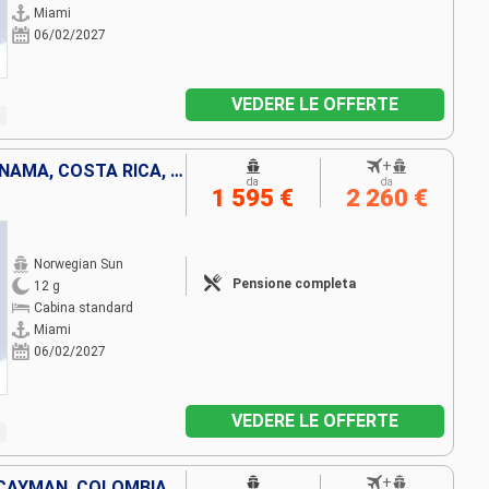
Miami
06/02/2027
VEDERE LE OFFERTE
+
ISOLE CAYMAN, COLOMBIA, PANAMA, COSTA RICA, BELIZE, MESSICO, STATI UNITI
da
da
1 595 €
2 260 €
Norwegian Sun
Pensione completa
12 g
Cabina standard
Miami
06/02/2027
VEDERE LE OFFERTE
+
STATI UNITI, GIAMAICA, ISOLE CAYMAN, COLOMBIA, PANAMA, COSTA RICA, BELIZE, MESSICO