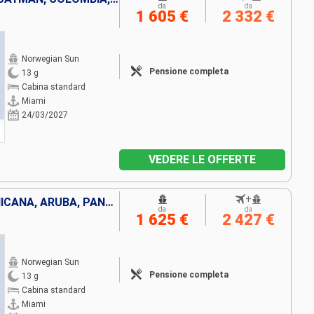
da
da
1 605 €
2 332 €
Norwegian Sun
Pensione completa
13 g
Cabina standard
Miami
24/03/2027
VEDERE LE OFFERTE
+
BAHAMAS, REPUBBLICA DOMINICANA, ARUBA, PANAMA, COSTA RICA, ISOLE CAYMAN, STATI UNITI
da
da
1 625 €
2 427 €
Norwegian Sun
Pensione completa
13 g
Cabina standard
Miami