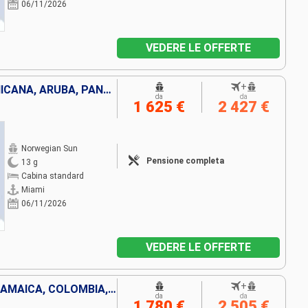
06/11/2026
VEDERE LE OFFERTE
+
BAHAMAS, REPUBBLICA DOMINICANA, ARUBA, PANAMA, COSTA RICA, ISOLE CAYMAN, STATI UNITI
da
da
1 625 €
2 427 €
Norwegian Sun
Pensione completa
13 g
Cabina standard
Miami
06/11/2026
VEDERE LE OFFERTE
+
STATI UNITI, ISOLE CAYMAN, GIAMAICA, COLOMBIA, PANAMA, COSTA RICA, BELIZE, MESSICO
da
da
1 780 €
2 505 €