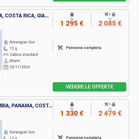
+
BAHAMAS, COLOMBIA, PANAMA, COSTA RICA, GIAMAICA, ISOLE CAYMAN, STATI UNITI
da
da
1 295 €
2 085 €
Norwegian Sun
Pensione completa
12 g
Cabina standard
Miami
29/11/2026
VEDERE LE OFFERTE
+
STATI UNITI, GIAMAICA, COLOMBIA, PANAMA, COSTA RICA, BELIZE, MESSICO
da
da
1 330 €
2 479 €
Norwegian Sun
Pensione completa
12 g