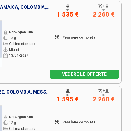
+
STATI UNITI, ISOLE CAYMAN, GIAMAICA, COLOMBIA, PANAMA, COSTA RICA, BELIZE, MESSICO
da
da
1 535 €
2 260 €
Norwegian Sun
Pensione completa
13 g
Cabina standard
Miami
13/01/2027
VEDERE LE OFFERTE
+
PANAMA, ISOLE CAYMAN, BELIZE, COLOMBIA, MESSICO, STATI UNITI, COSTA RICA
da
da
1 595 €
2 260 €
Norwegian Sun
Pensione completa
12 g
Cabina standard