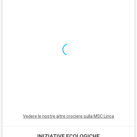
Nei dintorni di Istanbul, le Isole dei Principi, accessibili in
traghetto, sono perfette per una pausa tranquilla con le loro
case in legno e le loro spiagge serene. La Foresta di Belgrado,
alla periferia della città, è un'area naturale ideale per rilassarsi,
che offre sentieri escursionistici e una ricca biodiversità.
Vedere le nostre altre crociere sulla MSC Lirica
INIZIATIVE ECOLOGICHE