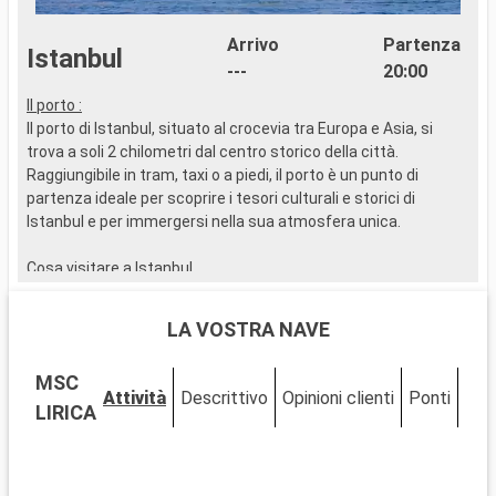
Arrivo
Partenza
Istanbul
---
20:00
Il porto :
..
Il porto di Istanbul, situato al crocevia tra Europa e Asia, si
trova a soli 2 chilometri dal centro storico della città.
Raggiungibile in tram, taxi o a piedi, il porto è un punto di
partenza ideale per scoprire i tesori culturali e storici di
Istanbul e per immergersi nella sua atmosfera unica.
Cosa visitare a Istanbul
Esplorate le meraviglie architettoniche di Istanbul, come la
Moschea Blu e la Moschea di Santa Sofia, testimoni del suo
LA VOSTRA NAVE
passato bizantino e ottomano. Il Palazzo Topkapi, antica
residenza dei sultani, è un museo ricco di opere d'arte e tesori
MSC
storici. Perdetevi nei vicoli del Gran Bazar per un'autentica
Attività
Descrittivo
Opinioni clienti
Ponti
Cab
esperienza di shopping. Una passeggiata o una crociera sul
LIRICA
Bosforo offrono una splendida vista della città.
Cosa visitare nei dintorni