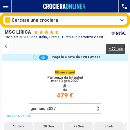
Cercare una crociera
MSC LIRICA
Crociera MSC Lirica: Italia, Grecia, Turchia in partenza da Istanbul
+ 72 foto
Le nostre destinazioni
Paga in 4 rate da
120 €
/mese
Mesi di partenza
Ultime dispo!
Partenza da Istanbul
Porti
Compagnie
mer 13 gen 2027
da
Ricerca
479 €
gennaio 2027
PREZZO MIGLIORE
13 Gen
20 Gen
27 Gen
3 Feb