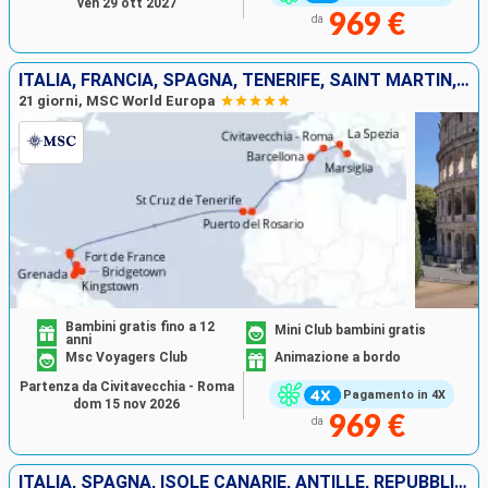
ven 29 ott 2027
969 €
da
ITALIA, FRANCIA, SPAGNA, TENERIFE, SAINT MARTIN, SAN CRISTOFORO E NEVIS, SAINT-VINCENT E LE GRENADINE, BARBADOS, GRENADA, MARTINICA
21 giorni, MSC World Europa
Bambini gratis fino a 12
Mini Club bambini gratis
anni
Msc Voyagers Club
Animazione a bordo
Partenza da Civitavecchia - Roma
Pagamento in 4X
dom 15 nov 2026
969 €
da
ITALIA, SPAGNA, ISOLE CANARIE, ANTILLE, REPUBBLICA DOMINICANA