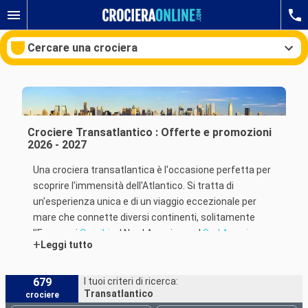
Cercare una crociera
Le nostre destinazioni
Crociere Transatlantico : Offerte e promozioni
2026 - 2027
Mesi di partenza
Una crociera transatlantica è l'occasione perfetta per
scoprire l'immensità dell'Atlantico. Si tratta di
Porti
Compagnie
un'esperienza unica e di un viaggio eccezionale per
mare che connette diversi continenti, solitamente
Ricerca
l’Europa ai
Caraibi
, al Nord America o al
Sud America
.
+
Leggi tutto
Questa crociera da un continente all'altro è
un'occasione per attraversare quell'immenso oceano
che è l’Atlantico ripercorrendo le orme dei grandi
679
I tuoi criteri di ricerca:
Transatlantico
crociere
esploratori.