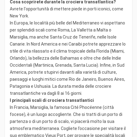
Cosa scoprirete durante la crociera transatlantica?
Avrete l'opportunità di mettere piede in porti iconici, come
New York.
In Europa, le località più belle del Mediterraneo vi aspettano
per splendidi scali come Roma, La Valletta a Malta o
Marsiglia, ma anche Santa Cruz de Tenerife, nelle Isole
Canarie. In Nord America e nei Caraibi potrete apprezzare lo
stile di vita rilassato e il clima tropicale della Florida (Miami,
Orlando), la bellezza delle Bahamas e oltre che delle Indie
Occidentali (Martinica, Grenada, Santa Lucia). Infine, in Sud
America, potrete stupirvi davanti alla varietà di culture,
paesaggi e luoghi mitici come Rio de Janeiro, Buenos Aires,
Patagonia e Ushuaïa. La durata media delle crociere
transatlantiche va dagli 8 ai 16 giorni.
I principali scali di crociera transatlantici
In Francia, Marsiglia, la famosa Cité Phocéenne (città
focese), è un luogo accogliente. Che si tratti di un porto di
partenza o di un porto di scalo, vi piacerà molto la sua
atmosfera mediterranea. Cogliete l’occasione per visitare il
suo emblematico Vieux Port, per provare le specialità locali