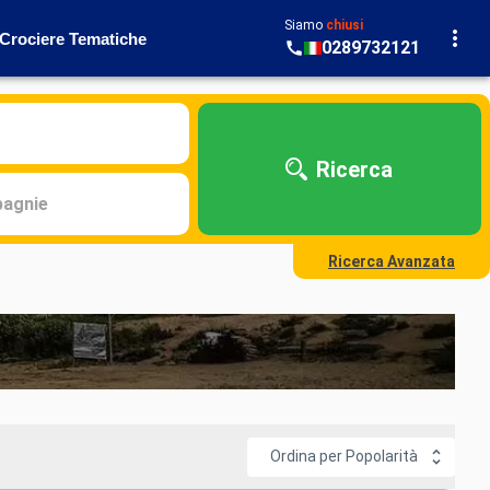
Siamo
chiusi
Crociere Tematiche
0289732121
Ricerca
agnie
Ricerca Avanzata
Ordina per Popolarità