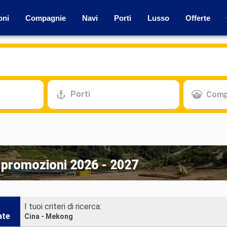
oni
Compagnie
Navi
Porti
Lusso
Offerte
Porti
Comp
e promozioni 2026 - 2027
I tuoi criteri di ricerca:
ate
Cina - Mekong