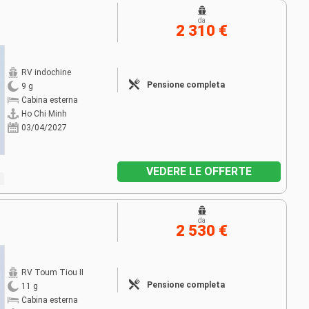
da
2 310 €
RV indochine
Pensione completa
9 g
Cabina esterna
Ho Chi Minh
03/04/2027
VEDERE LE OFFERTE
da
2 530 €
RV Toum Tiou II
Pensione completa
11 g
Cabina esterna