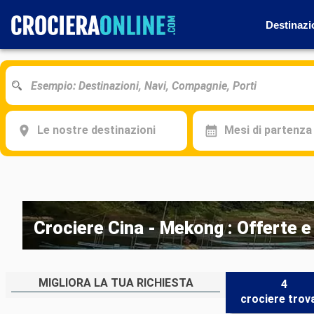
Destinazi
Le nostre destinazioni
Mesi di partenza
Crociere Cina - Mekong : Offerte 
MIGLIORA LA TUA RICHIESTA
4
crociere
trov