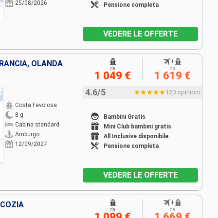
25/08/2026
Pensione completa
VEDERE LE OFFERTE
+
FRANCIA, OLANDA
da
da
1 049 €
1 619 €
4.6/5
120 opinioni
Costa Favolosa
8 g
Bambini Gratis
Cabina standard
Mini Club bambini gratis
Amburgo
All Inclusive disponibile
12/09/2027
Pensione completa
VEDERE LE OFFERTE
+
SCOZIA
da
da
1 099 €
1 669 €