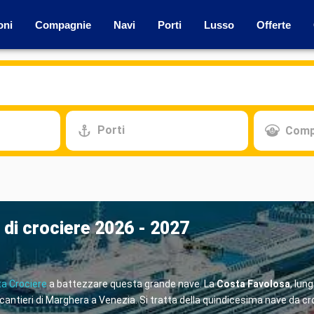
oni
Compagnie
Navi
Porti
Lusso
Offerte
Porti
Comp
 di crociere 2026 - 2027
a Crociere
a battezzare questa grande nave. La
Costa Favolosa
, lun
incantieri di Marghera a Venezia. Si tratta della quindicesima nave da