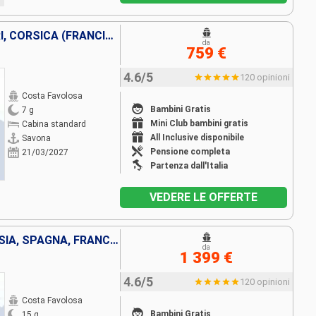
ITALIA, SPAGNA, ISOLE BALEARI, CORSICA (FRANCIA), FRANCIA
da
759 €
4.6/5
120 opinioni
Costa Favolosa
Bambini Gratis
7 g
Mini Club bambini gratis
Cabina standard
All Inclusive disponibile
Savona
Pensione completa
21/03/2027
Partenza dall'Italia
VEDERE LE OFFERTE
ITALIA, TURCHIA, GRECIA, TUNISIA, SPAGNA, FRANCIA
da
1 399 €
4.6/5
120 opinioni
Costa Favolosa
Bambini Gratis
15 g