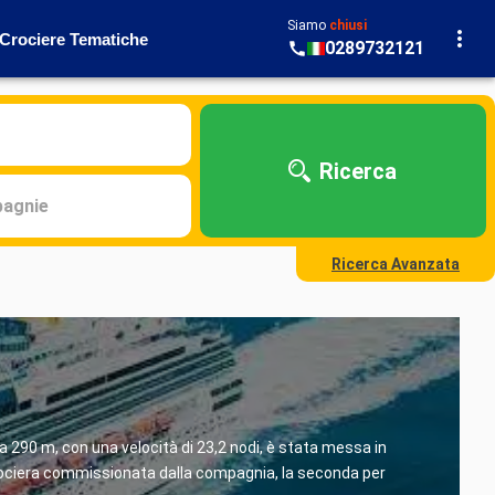
Siamo
chiusi
Crociere Tematiche
0289732121
Ricerca
agnie
Ricerca Avanzata
ga 290 m, con una velocità di 23,2 nodi, è stata messa in
 crociera commissionata dalla compagnia, la seconda per