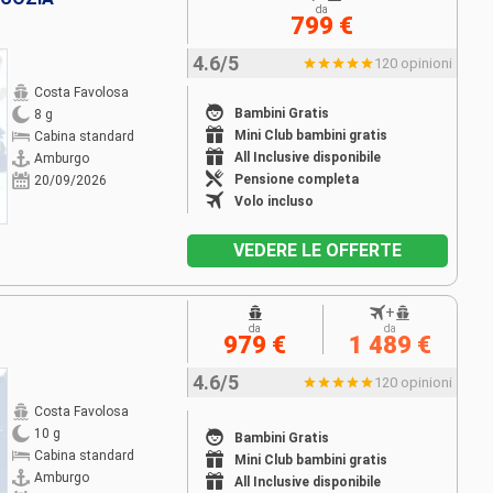
da
799 €
4.6/5
120 opinioni
Costa Favolosa
Bambini Gratis
8 g
Mini Club bambini gratis
Cabina standard
All Inclusive disponibile
Amburgo
Pensione completa
20/09/2026
Volo incluso
VEDERE LE OFFERTE
+
da
da
979 €
1 489 €
4.6/5
120 opinioni
Costa Favolosa
10 g
Bambini Gratis
Cabina standard
Mini Club bambini gratis
Amburgo
All Inclusive disponibile