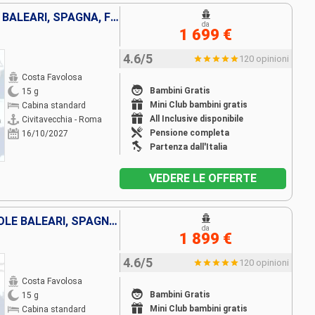
ITALIA, GRECIA, TUNISIA, ISOLE BALEARI, SPAGNA, FRANCIA
da
1 699 €
4.6/5
120 opinioni
Costa Favolosa
Bambini Gratis
15 g
Mini Club bambini gratis
Cabina standard
All Inclusive disponibile
Civitavecchia - Roma
Pensione completa
16/10/2027
Partenza dall'Italia
VEDERE LE OFFERTE
ITALIA, CORSICA (FRANCIA), ISOLE BALEARI, SPAGNA, FRANCIA
da
1 899 €
4.6/5
120 opinioni
Costa Favolosa
Bambini Gratis
15 g
Mini Club bambini gratis
Cabina standard