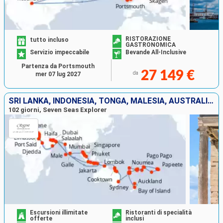
RISTORAZIONE
tutto incluso
GASTRONOMICA
Servizio impeccabile
Bevande All-Inclusive
Partenza da Portsmouth
27 149 €
da
mer 07 lug 2027
SRI LANKA, INDONESIA, TONGA, MALESIA, AUSTRALIA, FRANCIA, ISRAEL, THAILANDIA, NUOVA CALEDONIA, EGITTO, INDIA, GIORDANIA, NUOVA ZELANDA, EMIRATI ARABI UNITI, FIJI (ISOLE), MALDIVE, SAMOA, STATI UNITI,
102 giorni, Seven Seas Explorer
Escursioni illimitate
Ristoranti di specialità
offerte
inclusi