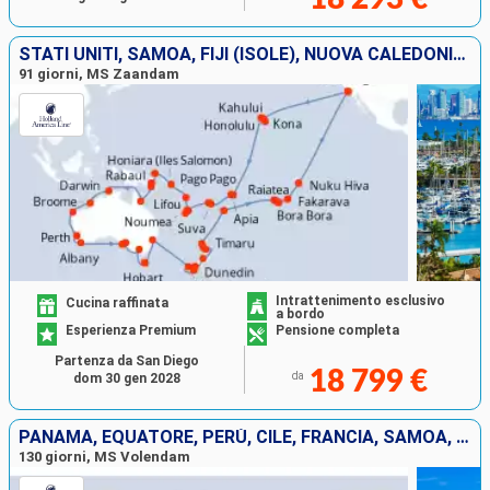
STATI UNITI, SAMOA, FIJI (ISOLE), NUOVA CALEDONIA, VANUATU, LA PAPUA NUOVA GUINEA, AUSTRALIA, NUOVA ZELANDA, TONGA, FRANCIA
91 giorni, MS Zaandam
Intrattenimento esclusivo
Cucina raffinata
a bordo
Esperienza Premium
Pensione completa
Partenza da San Diego
18 799 €
da
dom 30 gen 2028
PANAMA, EQUATORE, PERÙ, CILE, FRANCIA, SAMOA, FIJI (ISOLE), NUOVA CALEDONIA, AUSTRALIA, INDONESIA, SINGAPORE, MALESIA, THAILANDIA, SRI LANKA, MALDIVE, MAURITIUS, AFRICA DEL SUD, NAMIBIA, REGNO UNITO,
130 giorni, MS Volendam