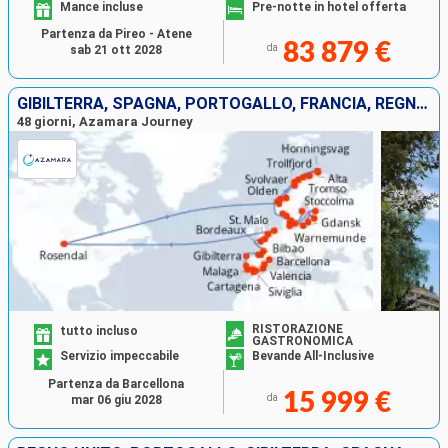
Mance incluse
Pre-notte in hotel offerta
Partenza da Pireo - Atene
83 879 €
da
sab 21 ott 2028
GIBILTERRA, SPAGNA, PORTOGALLO, FRANCIA, REGNO UNITO, PAESI BASSI, NORVEGIA, DANIMARCA, GERMANIA, POLONIA, LITUANIA, LETTONIA, ESTONIA, SVEZIA
48 giorni, Azamara Journey
RISTORAZIONE
tutto incluso
GASTRONOMICA
Servizio impeccabile
Bevande All-Inclusive
Partenza da Barcellona
15 999 €
da
mar 06 giu 2028