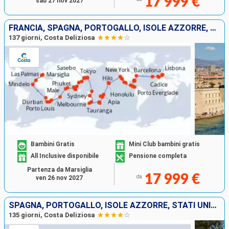
17 999 €
sab 27 nov 2027
FRANCIA, SPAGNA, PORTOGALLO, ISOLE AZZORRE, STATI UNITI, FLORIDA (USA), PANAMA, MESSICO, STATI UNITI, HAWAI, NUOVA ZELANDA, AUSTRALIA, GIAPPONE, MALESIA, SUD AFRICA
137 giorni, Costa Deliziosa
Bambini Gratis
Mini Club bambini gratis
All Inclusive disponibile
Pensione completa
Partenza da Marsiglia
17 999 €
da
ven 26 nov 2027
SPAGNA, PORTOGALLO, ISOLE AZZORRE, STATI UNITI, FLORIDA (USA), MESSICO, STATI UNITI, HAWAI, POLINESIA, FIJI, AUSTRALIA, GIAPPONE, SUD KOREA, TAIWAN, SUD AFRICA
135 giorni, Costa Deliziosa