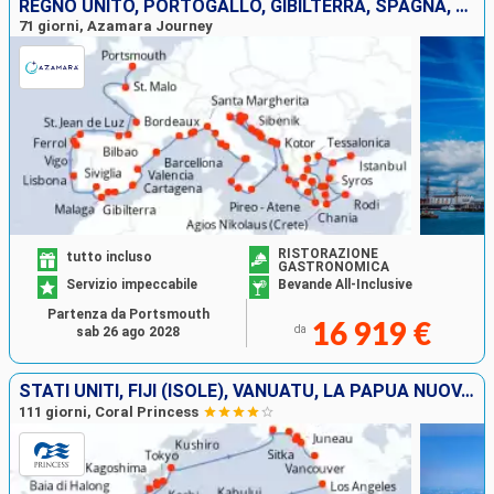
REGNO UNITO, PORTOGALLO, GIBILTERRA, SPAGNA, FRANCIA, MONACO MONTE CARLO, ITALIA, CROAZIA, MONTENEGRO, SLOVENIA, GRECIA, TURCHIA
71 giorni, Azamara Journey
RISTORAZIONE
tutto incluso
GASTRONOMICA
Servizio impeccabile
Bevande All-Inclusive
Partenza da Portsmouth
16 919 €
da
sab 26 ago 2028
STATI UNITI, FIJI (ISOLE), VANUATU, LA PAPUA NUOVA GUINEA, NUOVA ZELANDA, AUSTRALIA, INDONESIA, SINGAPORE, THAILANDIA, MALESIA, VIETNAM, CINA, TAIWAN, GIAPPONE, CANADA
111 giorni, Coral Princess