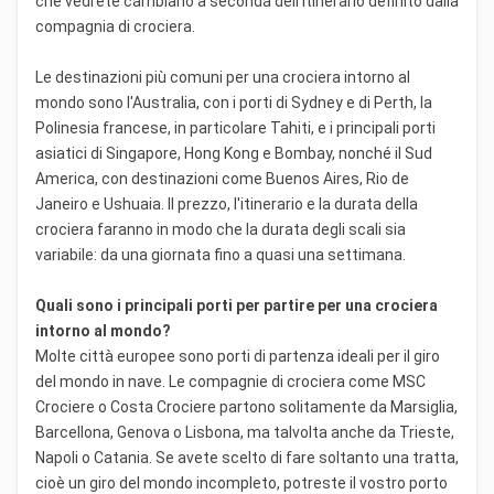
che vedrete cambiano a seconda dell'itinerario definito dalla
compagnia di crociera.
Le destinazioni più comuni per una crociera intorno al
mondo sono l'Australia, con i porti di Sydney e di Perth, la
Polinesia francese, in particolare Tahiti, e i principali porti
asiatici di Singapore, Hong Kong e Bombay, nonché il Sud
America, con destinazioni come Buenos Aires, Rio de
Janeiro e Ushuaia. Il prezzo, l'itinerario e la durata della
crociera faranno in modo che la durata degli scali sia
variabile: da una giornata fino a quasi una settimana.
Quali sono i principali porti per partire per una crociera
intorno al mondo?
Molte città europee sono porti di partenza ideali per il giro
del mondo in nave. Le compagnie di crociera come MSC
Crociere o Costa Crociere partono solitamente da Marsiglia,
Barcellona, Genova o Lisbona, ma talvolta anche da Trieste,
Napoli o Catania. Se avete scelto di fare soltanto una tratta,
cioè un giro del mondo incompleto, potreste il vostro porto