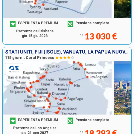
ESPERIENZA PREMIUM
Pensione completa
Partenza da Brisbane
13 030 €
da
gio 15 giu 2028
STATI UNITI, FIJI (ISOLE), VANUATU, LA PAPUA NUOVA GUINEA, NUOVA ZELANDA, AUSTRALIA, INDONESIA, SINGAPORE, THAILANDIA, MALESIA, VIETNAM, CINA, TAIWAN, GIAPPONE, CANADA
115 giorni, Coral Princess
ESPERIENZA PREMIUM
Pensione completa
Partenza da Los Angeles
18 293 €
da
gio 21 gen 2027