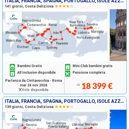
ITALIA, FRANCIA, SPAGNA, PORTOGALLO, ISOLE AZZORRE, STATI UNITI, FLORIDA (USA), MESSICO, STATI UNITI, HAWAI, POLINESIA, FIJI, AUSTRALIA, GIAPPONE, SUD AFRICA
141 giorni, Costa Deliziosa
Bambini Gratis
Mini Club bambini gratis
All Inclusive disponibile
Pensione completa
Partenza da Civitavecchia - Roma
18 399 €
mar 24 nov 2026
da
Volo disponibile
ITALIA, FRANCIA, SPAGNA, PORTOGALLO, ISOLE AZZORRE, STATI UNITI, FLORIDA (USA), MESSICO, STATI UNITI, HAWAI, POLINESIA, FIJI, AUSTRALIA, GIAPPONE, SUD AFRICA
139 giorni, Costa Deliziosa