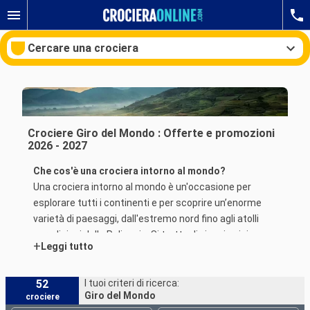
Cercare una crociera
Le nostre destinazioni
Crociere Giro del Mondo : Offerte e promozioni
2026 - 2027
Mesi di partenza
Che cos'è una crociera intorno al mondo?
Una crociera intorno al mondo è un'occasione per
Porti
Compagnie
esplorare tutti i continenti e per scoprire un’enorme
varietà di paesaggi, dall'estremo nord fino agli atolli
Ricerca
paradisiaci della Polinesia. Si tratta di viaggi unici a
+
Leggi tutto
bordo di una grande nave da crociera. La maggior parte
delle compagnie di crociera propone questo tipo di
viaggio una sola volta all'anno.
52
I tuoi criteri di ricerca:
Giro del Mondo
crociere