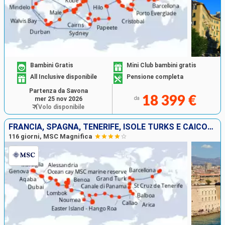
Bambini Gratis
Mini Club bambini gratis
All Inclusive disponibile
Pensione completa
Partenza da Savona
18 399 €
mer 25 nov 2026
da
Volo disponibile
FRANCIA, SPAGNA, TENERIFE, ISOLE TURKS E CAICOS, BAHAMAS, PANAMA, EQUATORE, PERÙ, CILE, REGNO UNITO, TONGA, NUOVA CALEDONIA, NUOVA ZELANDA, AUSTRALIA, INDONESIA, VIETNAM, THAILANDIA, CAMBOGIA, SINGAPO
116 giorni, MSC Magnifica