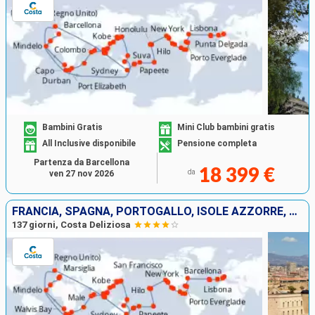
Bambini Gratis
Mini Club bambini gratis
All Inclusive disponibile
Pensione completa
Partenza da Barcellona
18 399 €
da
ven 27 nov 2026
FRANCIA, SPAGNA, PORTOGALLO, ISOLE AZZORRE, STATI UNITI, FLORIDA (USA), MESSICO, STATI UNITI, HAWAI, POLINESIA, FIJI, AUSTRALIA, GIAPPONE, SUD KOREA, SUD AFRICA
137 giorni, Costa Deliziosa