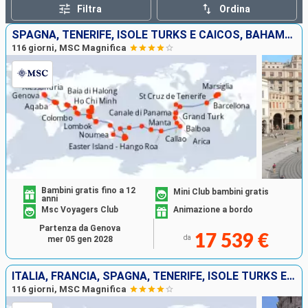
Filtra
Ordina
SPAGNA, TENERIFE, ISOLE TURKS E CAICOS, BAHAMAS, PANAMA, EQUATORE, PERÙ, CILE, REGNO UNITO, FRANCIA, TONGA, NUOVA CALEDONIA, NUOVA ZELANDA, AUSTRALIA, INDONESIA, VIETNAM, THAILANDIA, CAMBOGIA, SINGAPO
116 giorni, MSC Magnifica
Bambini gratis fino a 12
Mini Club bambini gratis
anni
Msc Voyagers Club
Animazione a bordo
Partenza da Genova
17 539 €
da
mer 05 gen 2028
ITALIA, FRANCIA, SPAGNA, TENERIFE, ISOLE TURKS E CAICOS, BAHAMAS, PANAMA, EQUATORE, PERÙ, CILE, REGNO UNITO, TONGA, NUOVA CALEDONIA, NUOVA ZELANDA, AUSTRALIA, INDONESIA, VIETNAM, THAILANDIA, CAMBOGIA,
116 giorni, MSC Magnifica