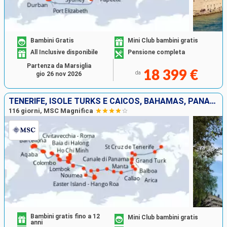
Bambini Gratis
Mini Club bambini gratis
All Inclusive disponibile
Pensione completa
Partenza da Marsiglia
18 399 €
da
gio 26 nov 2026
TENERIFE, ISOLE TURKS E CAICOS, BAHAMAS, PANAMA, EQUATORE, PERÙ, CILE, REGNO UNITO, FRANCIA, TONGA, NUOVA CALEDONIA, NUOVA ZELANDA, AUSTRALIA, INDONESIA, VIETNAM, THAILANDIA, CAMBOGIA, SINGAPORE, MALE
116 giorni, MSC Magnifica
Bambini gratis fino a 12
Mini Club bambini gratis
anni