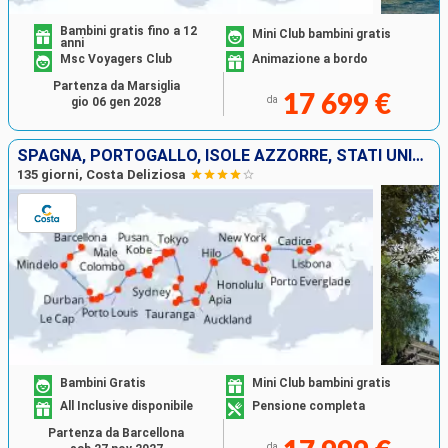
Bambini gratis fino a 12
Mini Club bambini gratis
anni
Msc Voyagers Club
Animazione a bordo
Partenza da Marsiglia
17 699 €
da
gio 06 gen 2028
SPAGNA, PORTOGALLO, ISOLE AZZORRE, STATI UNITI, FLORIDA (USA), PANAMA, MESSICO, STATI UNITI, HAWAI, FIJI, NUOVA ZELANDA, AUSTRALIA, GIAPPONE, MALESIA, SUD AFRICA
135 giorni, Costa Deliziosa
Bambini Gratis
Mini Club bambini gratis
All Inclusive disponibile
Pensione completa
Partenza da Barcellona
da