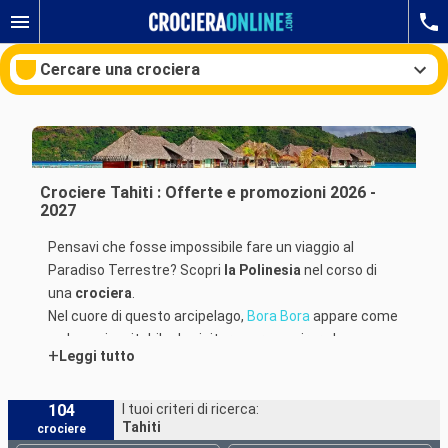
Cercare una crociera
Le nostre destinazioni
Crociere Tahiti : Offerte e promozioni 2026 -
2027
Mesi di partenza
Pensavi che fosse impossibile fare un viaggio al
Paradiso Terrestre? Scopri
la Polinesia
nel corso di
Porti
Compagnie
una
crociera
.
Nel cuore di questo arcipelago,
Bora Bora
appare come
Ricerca
un luogo inevitabile da visitare per ammirare la sua
+
Leggi tutto
laguna considerata come la più bella del mondo. Nel
Sud-Est dell'isola, troverai il Giardino di Coralli, un parco
acquatico stupefacente dove potrai osservare tutti i
104
I tuoi criteri di ricerca:
Tahiti
crociere
tipi di pesci esotici: barracuda, mante... Ammiri la