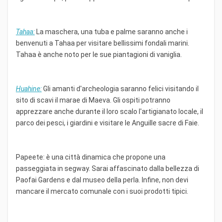
Tahaa:
La maschera, una tuba e palme saranno anche i
benvenuti a Tahaa per visitare bellissimi fondali marini.
Tahaa è anche noto per le sue piantagioni di vaniglia.
Huahine:
Gli amanti d'archeologia saranno felici visitando il
sito di scavi il marae di Maeva. Gli ospiti potranno
apprezzare anche durante il loro scalo l'artigianato locale, il
parco dei pesci, i giardini e visitare le Anguille sacre di Faie.
Papeete: è una città dinamica che propone una
passeggiata in segway. Sarai affascinato dalla bellezza di
Paofai Gardens e dal museo della perla. Infine, non devi
mancare il mercato comunale con i suoi prodotti tipici.