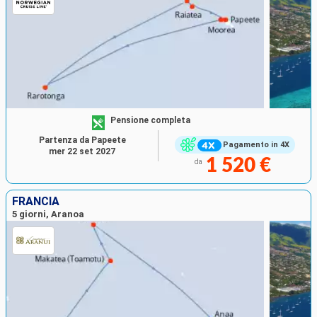
Polinesia e Tahiti
sia eccezionale, poiché numerose
navi di lusso fanno scali. Potrai dunque partire con
Paul
Gauguin Cruises
,
Princess Cruises Lines
... o scoprire le
isole meno inaccessibili alle grandi navi con
la
compagnia Aranui
.
Pensione completa
Partenza da Papeete
Pagamento in 4X
mer 22 set 2027
1 520 €
da
FRANCIA
5 giorni, Aranoa