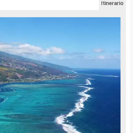
Itinerario
Na
...