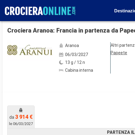
Destinazi
Mostra le altre 24 foto
Crociera Aranoa: Francia in partenza da Pape
Altri parten
Aranoa
Papeete
06/03/2027
13 g / 12 n
Cabina interna
3 914 €
da
le 06/03/2027
PARTENZA IL