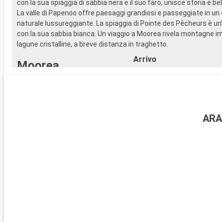
con la sua spiaggia di sabbia nera e il suo faro, unisce storia e be
La valle di Papenoo offre paesaggi grandiosi e passeggiate in u
naturale lussureggiante. La spiaggia di Pointe des Pêcheurs è un
con la sua sabbia bianca. Un viaggio a Moorea rivela montagne i
lagune cristalline, a breve distanza in traghetto.
Arrivo
Moorea
00:00
Una volta, dei guerrieri polinesiani traumatizzati dalle battaglie
rifugio qui e non è difficile capirne il motivo. Quest' isola dalla fo
rapito autori come Melville e Michener. Il suo paesaggio è un capo
AR
natura, con baie spettacolari, spiagge dalle sabbie bianche e ci
riflesse nelle acque chiare e cristalline.