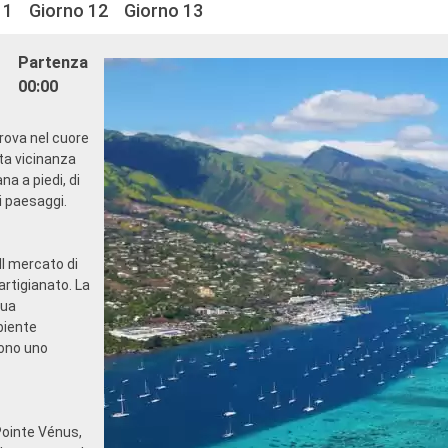
11
Giorno 12
Giorno 13
Partenza
00:00
 trova nel cuore
ta vicinanza
na a piedi, di
i paesaggi.
Il mercato di
artigianato. La
sua
mbiente
rono uno
 Pointe Vénus,