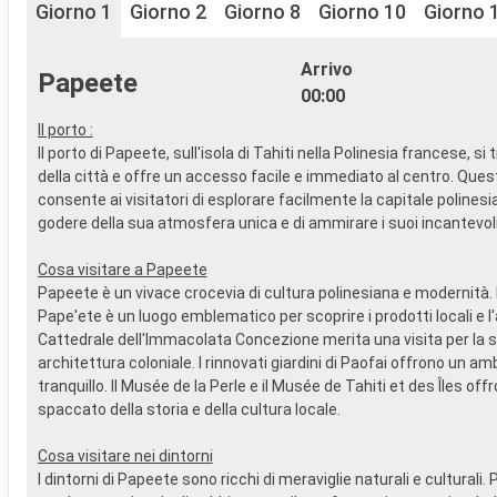
Giorno 1
Giorno 2
Giorno 8
Giorno 10
Giorno 
Arrivo
Papeete
00:00
Il porto :
Il porto di Papeete, sull'isola di Tahiti nella Polinesia francese, si
della città e offre un accesso facile e immediato al centro. Ques
consente ai visitatori di esplorare facilmente la capitale polinesia
godere della sua atmosfera unica e di ammirare i suoi incantevol
Cosa visitare a Papeete
Papeete è un vivace crocevia di cultura polinesiana e modernità. 
Pape'ete è un luogo emblematico per scoprire i prodotti locali e l'
Cattedrale dell'Immacolata Concezione merita una visita per la 
architettura coloniale. I rinnovati giardini di Paofai offrono un a
tranquillo. Il Musée de la Perle e il Musée de Tahiti et des Îles off
spaccato della storia e della cultura locale.
Cosa visitare nei dintorni
I dintorni di Papeete sono ricchi di meraviglie naturali e culturali.