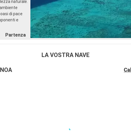
llezza naturale.
n ambiente
'oasi di pace
mponenti e
Partenza
00:00
 hanno cercato
LA VOSTRA NAVE
rma a cuore ha
lavoro della
ANOA
Ca
me vulcaniche