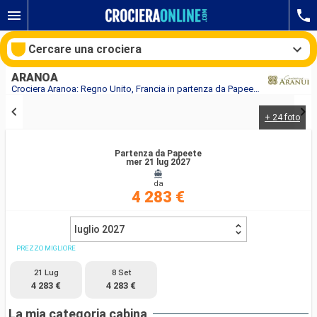
Cercare una crociera
ARANOA
Crociera Aranoa: Regno Unito, Francia in partenza da Papeete
+ 24 foto
Le nostre destinazioni
Partenza da Papeete
Mesi di partenza
mer 21 lug 2027
da
Porti
Compagnie
4 283 €
Ricerca
luglio 2027
PREZZO MIGLIORE
21 Lug
8 Set
4 283 €
4 283 €
La mia categoria cabina