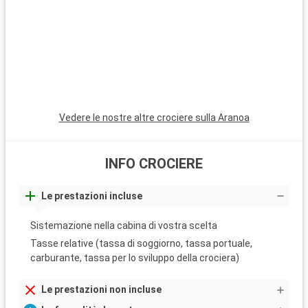
distanza in traghetto.
Arrivo
Partenza
Moorea
00:00
00:00
Una volta, dei guerrieri polinesiani traumatizzati dalle battaglie
hanno cercato rifugio qui e non è difficile capirne il motivo.
Quest' isola dalla forma a cuore ha rapito autori come Melville
e Michener. Il suo paesaggio è un capolavoro della natura, con
Vedere le nostre altre crociere sulla Aranoa
baie spettacolari, spiagge dalle sabbie bianche e cime
vulcaniche riflesse nelle acque chiare e cristalline.
INFO CROCIERE
Le prestazioni incluse
Sistemazione nella cabina di vostra scelta
Tasse relative (tassa di soggiorno, tassa portuale,
carburante, tassa per lo sviluppo della crociera)
Le prestazioni non incluse