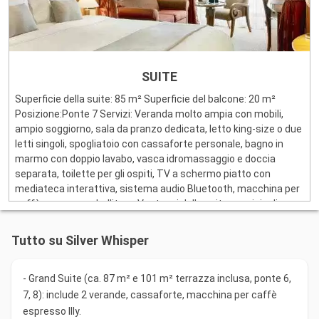
SUITE
Superficie della suite: 85 m² Superficie del balcone: 20 m²
Posizione:Ponte 7 Servizi: Veranda molto ampia con mobili,
ampio soggiorno, sala da pranzo dedicata, letto king-size o due
letti singoli, spogliatoio con cassaforte personale, bagno in
marmo con doppio lavabo, vasca idromassaggio e doccia
separata, toilette per gli ospiti, TV a schermo piatto con
mediateca interattiva, sistema audio Bluetooth, macchina per
caffè espresso e bollitore. Vantaggi della suite: servizio di
maggiordomo, bar completamente rifornito, menù di cuscini,
accappatoi e pantofole, prodotti da bagno di lusso, Wi-Fi
Tutto su Silver Whisper
gratuito, telefono con linea diretta, ombrello, champagne di
benvenuto.
- Grand Suite (ca. 87 m² e 101 m² terrazza inclusa, ponte 6,
7, 8): include 2 verande, cassaforte, macchina per caffè
espresso Illy.