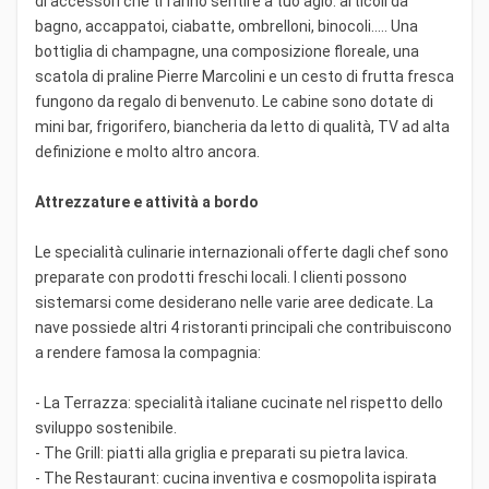
di accessori che ti fanno sentire a tuo agio: articoli da
bagno, accappatoi, ciabatte, ombrelloni, binocoli..... Una
bottiglia di champagne, una composizione floreale, una
scatola di praline Pierre Marcolini e un cesto di frutta fresca
fungono da regalo di benvenuto. Le cabine sono dotate di
mini bar, frigorifero, biancheria da letto di qualità, TV ad alta
definizione e molto altro ancora.
Attrezzature e attività a bordo
Le specialità culinarie internazionali offerte dagli chef sono
preparate con prodotti freschi locali. I clienti possono
sistemarsi come desiderano nelle varie aree dedicate. La
nave possiede altri 4 ristoranti principali che contribuiscono
a rendere famosa la compagnia:
- La Terrazza: specialità italiane cucinate nel rispetto dello
sviluppo sostenibile.
- The Grill: piatti alla griglia e preparati su pietra lavica.
- The Restaurant: cucina inventiva e cosmopolita ispirata