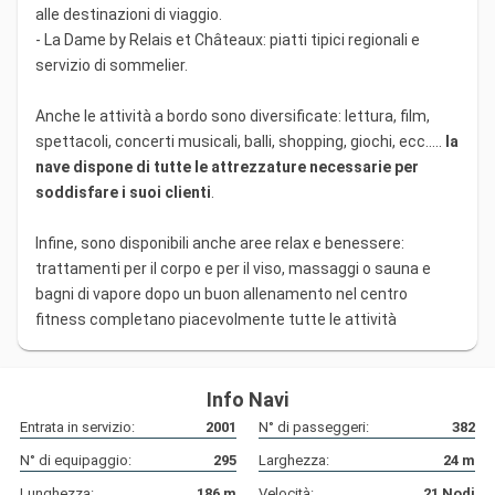
alle destinazioni di viaggio.
- La Dame by Relais et Châteaux: piatti tipici regionali e
servizio di sommelier.
Anche le attività a bordo sono diversificate: lettura, film,
spettacoli, concerti musicali, balli, shopping, giochi, ecc.....
la
nave dispone di tutte le attrezzature necessarie per
soddisfare i suoi clienti
.
Infine, sono disponibili anche aree relax e benessere:
trattamenti per il corpo e per il viso, massaggi o sauna e
bagni di vapore dopo un buon allenamento nel centro
fitness completano piacevolmente tutte le attività
Info Navi
Entrata in servizio:
2001
N° di passeggeri:
382
N° di equipaggio:
295
Larghezza:
24
m
Lunghezza:
186
m
Velocità:
21
Nodi