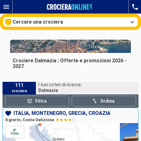
Cercare una crociera
Le nostre destinazioni
Crociere Dalmazia : Offerte e promozioni 2026 -
2027
Mesi di partenza
111
I tuoi criteri di ricerca:
Porti
Compagnie
Dalmazia
crociere
Ricerca
Filtra
Ordina
ITALIA, MONTENEGRO, GRECIA, CROAZIA
8 giorni, Costa Deliziosa