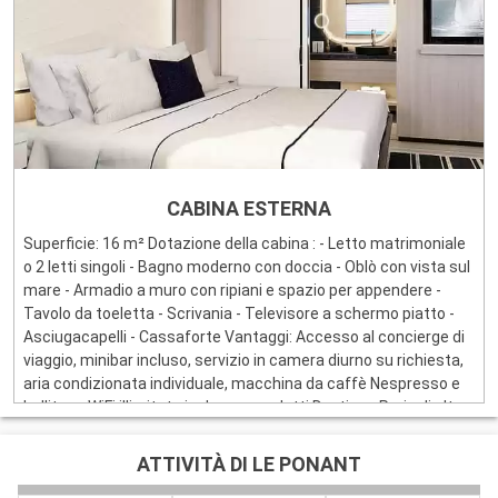
CABINA ESTERNA
Superficie: 16 m² Dotazione della cabina : - Letto matrimoniale
o 2 letti singoli - Bagno moderno con doccia - Oblò con vista sul
mare - Armadio a muro con ripiani e spazio per appendere -
Tavolo da toeletta - Scrivania - Televisore a schermo piatto -
Asciugacapelli - Cassaforte Vantaggi: Accesso al concierge di
viaggio, minibar incluso, servizio in camera diurno su richiesta,
aria condizionata individuale, macchina da caffè Nespresso e
bollitore, WiFi illimitato incluso e prodotti Dyptique Paris di alta
gamma.
ATTIVITÀ DI LE PONANT