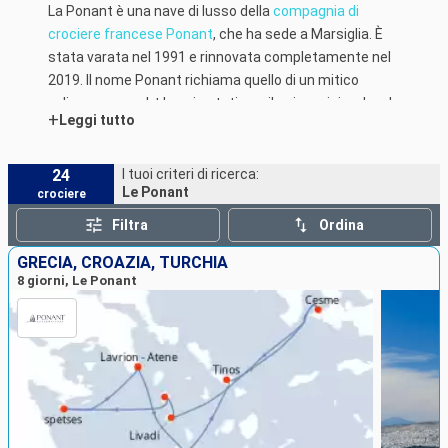
La Ponant è una nave di lusso della
compagnia di
crociere francese Ponant
, che ha sede a Marsiglia. È
stata varata nel 1991 e rinnovata completamente nel
2019. Il nome Ponant richiama quello di un mitico
veliero, uno yacht la cui estetica e il cui servizio a bordo
+
Leggi tutto
sono un esempio del
lusso
made in France.
24
I tuoi criteri di ricerca:
Le Ponant
crociere
Filtra
Ordina
GRECIA, CROAZIA, TURCHIA
8 giorni, Le Ponant