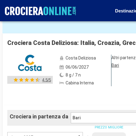
Destinazi
Mostra le altre 66 foto
Crociera Costa Deliziosa: Italia, Croazia, Gre
Altri parten
Costa Deliziosa
Bari
06/06/2027
8 g / 7 n
4.5/5
Cabina Interna
Crociera in partenza da
Bari
PREZZO MIGLIORE