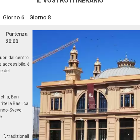
IL VOSTRO ITINERARIO
Giorno 6
Giorno 8
Partenza
20:00
fuori dal centro
e accessibile, è
e del
cchia, Bari
rite la Basilica
manno-Svevo.
e.
i", tradizionali