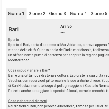
Giorno 1
Giorno 2
Giorno 3
Giorno 4
Giorno 5
Arrivo
Bari
---
Il porto :
Il porto di Bari, porta d'accesso al Mar Adriatico, si trova appena 
storico della città. Questo scalo dell'Italia meridionale, facilment
un affascinante punto di partenza per scoprire la regione puglies
Mediterraneo.
Cosa si può visitare a Bari?
Bari è una città ricca di storia e cultura. Esplorate la sua città ve
Vecchia, con i suoi vicoli pittoreschi e le sue antiche chiese. Scop
di San Nicola, rinomato luogo di pellegrinaggio, e il Castello Nor
Potrete anche assaggiare le specialità locali, come le orecchiett
Cosa visitare nei dintorni
Nei dintorni di Bari, non perdete Alberobello, famosa per i suoi "trull