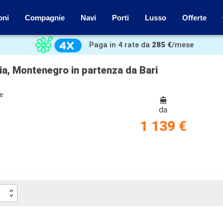
oni
Compagnie
Navi
Porti
Lusso
Offerte
Paga in 4 rate da
285 €
/mese
cia, Montenegro in partenza da Bari
ze
da
1 139 €