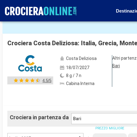
Destinazi
Mostra le altre 66 foto
Crociera Costa Deliziosa: Italia, Grecia, Mont
Altri parten
Costa Deliziosa
Bari
18/07/2027
8 g / 7 n
4.5/5
Cabina Interna
Crociera in partenza da
Bari
PREZZO MIGLIORE