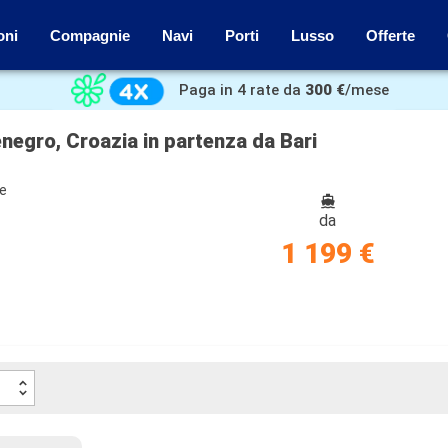
oni
Compagnie
Navi
Porti
Lusso
Offerte
Paga in 4 rate da
300 €
/mese
enegro, Croazia in partenza da Bari
ze
da
1 199 €