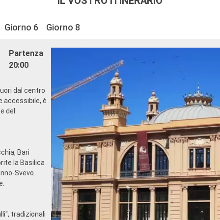
IL VOSTRO ITINERARIO
Giorno 6
Giorno 8
Partenza
20:00
fuori dal centro
e accessibile, è
e del
cchia, Bari
rite la Basilica
manno-Svevo.
e.
i", tradizionali