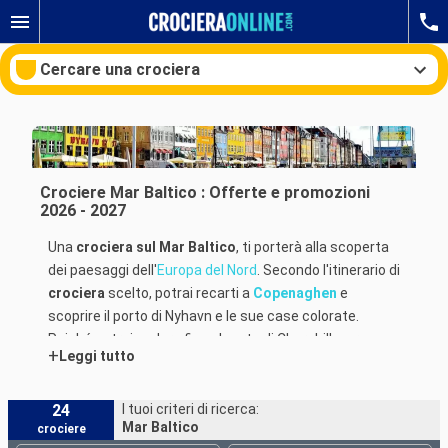
Cercare una crociera
Le nostre destinazioni
Crociere Mar Baltico : Offerte e promozioni
2026 - 2027
Mesi di partenza
Una
crociera sul Mar Baltico
, ti porterà alla scoperta
dei paesaggi dell'
Europa del Nord
. Secondo l'itinerario di
Porti
Compagnie
crociera
scelto, potrai recarti a
Copenaghen
e
scoprire il porto di Nyhavn e le sue case colorate.
Ricerca
Poiché potrai andare fino al porto di Churchill, per
+
Leggi tutto
ammirare la statua di La sirenetta, rappresentazione
del personaggio del racconto di Hans Christian
Andersnen. Nel centro città, le vie si percorrono a piedi
24
I tuoi criteri di ricerca:
Mar Baltico
crociere
o in bicicletta per scoprire Stroget una delle principali