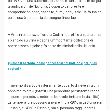
dal 1971, ha una superficie di 73.000 ettari e fa parte dei più
grandi parchi dell'Estonia. È coperto da foreste e
comprende spiagge, cascate, fiumi, laghi, isole… la fauna da
parte sua è composta da cicogne, lince, lupi…
A Vilna in Lituania, la Torre di Gediminas, offre un panorama
splendido su Vilna e ospita un'importante collezione di
opere archeologiche e fa parte dei simboli della Lituania.
Quale è il periodo ideale per recarsi nel Baltico e per quali
ragioni?
In inverno, il Baltico è interamente coperto di neve e i giorni
sono molto brevi (infatti, una penombra persistente regna
in questo periodo; la nebbia e le nuvole limitano la visibilità).
Le temperature possono arrivare fino a -20°C in Lettonia e in
Lituania, e -40°C in Estonia, ma si possono raggiungere i