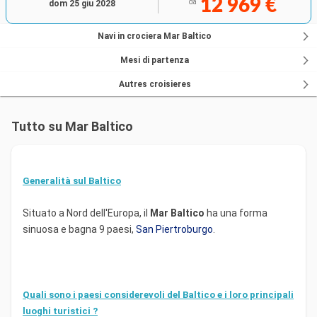
12 969 €
da
dom 25 giu 2028
Navi in crociera Mar Baltico
Mesi di partenza
Autres croisieres
Tutto su Mar Baltico
Generalità sul Baltico
Situato a Nord dell'Europa, il
Mar Baltico
ha una forma
sinuosa e bagna 9 paesi,
San Piertroburgo
.
Quali sono i paesi considerevoli del Baltico e i loro principali
luoghi turistici ?