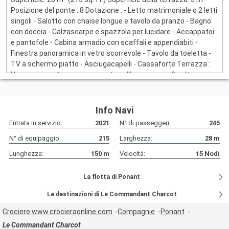
Posizione del ponte : 8 Dotazione : - Letto matrimoniale o 2 letti
singoli - Salotto con chaise longue e tavolo da pranzo - Bagno
con doccia - Calzascarpe e spazzola per lucidare - Accappatoi
e pantofole - Cabina armadio con scaffali e appendiabiti -
Finestra panoramica in vetro scorrevole - Tavolo da toeletta -
TV a schermo piatto - Asciugacapelli - Cassaforte Terrazza :
Una spaziosa terrazza con vista sull'oceano con 2 poltrone e
un tavolo da pranzo. Vantaggi: Vantaggi: Aria condizionata
individuale, servizio in camera 24 ore su 24, WiFi illimitato
incluso, servizio di lavaggio a secco a pagamento, prodotti da
Info Navi
bagno Dyptique Paris, minibar incluso e macchina da caffè
Entrata in servizio:
2021
N° di passeggeri:
245
Nespresso.
N° di equipaggio:
215
Larghezza:
28
m
Lunghezza:
150
m
Velocità:
15
Nodi
La flotta di Ponant
Le destinazioni di Le Commandant Charcot
Crociere www.crocieraonline.com
Compagnie
Ponant
Le Commandant Charcot