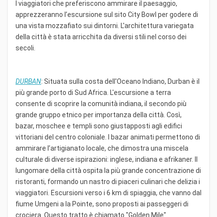
I viaggiatori che preferiscono ammirare il paesaggio,
apprezzeranno l’escursione sul sito City Bowl per godere di
una vista mozzafiato sui dintorni. L'architettura variegata
della città è stata arricchita da diversi stili nel corso dei
secoli.
DURBAN
: Situata sulla costa dell'Oceano Indiano, Durban è il
più grande porto di Sud Africa. L'escursione a terra
consente di scoprire la comunità indiana, il secondo più
grande gruppo etnico per importanza della città. Così,
bazar, moschee e templi sono giustapposti agli edifici
vittoriani del centro coloniale. I bazar animati permettono di
ammirare l’artigianato locale, che dimostra una miscela
culturale di diverse ispirazioni: inglese, indiana e afrikaner. Il
lungomare della città ospita la più grande concentrazione di
ristoranti, formando un nastro di piaceri culinari che delizia i
viaggiatori. Escursioni verso i 6 km di spiaggia, che vanno dal
fiume Umgeni a la Pointe, sono proposti ai passeggeri di
crociera. Questo tratto è chiamato "Golden Mile".