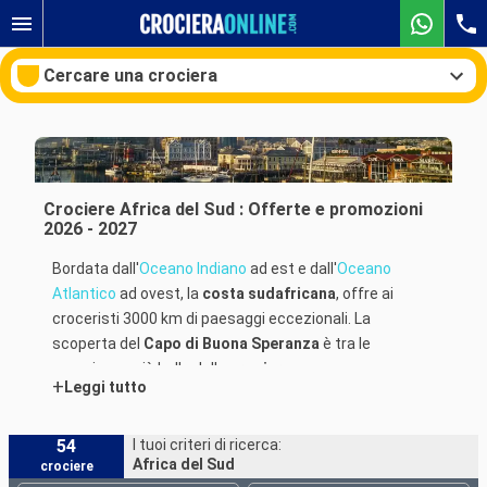
Cercare una crociera
Le nostre destinazioni
Crociere Africa del Sud : Offerte e promozioni
2026 - 2027
Mesi di partenza
Bordata dall'
Oceano Indiano
ad est e dall'
Oceano
Atlantico
ad ovest, la
costa sudafricana
, offre ai
Porti
Compagnie
croceristi 3000 km di paesaggi eccezionali. La
scoperta del
Capo di Buona Speranza
è tra le
Ricerca
esperienze più belle della
crociera
.
+
Leggi tutto
In
partenza da Durban
con
MSC Crociere
o da
Cape
Town
con
Silversea
, solcherai gli oceani verso siti
mitici come "il capo delle tempeste", chiamato così a
54
I tuoi criteri di ricerca:
Africa del Sud
crociere
causa delle forti correnti. La sua riserva naturale