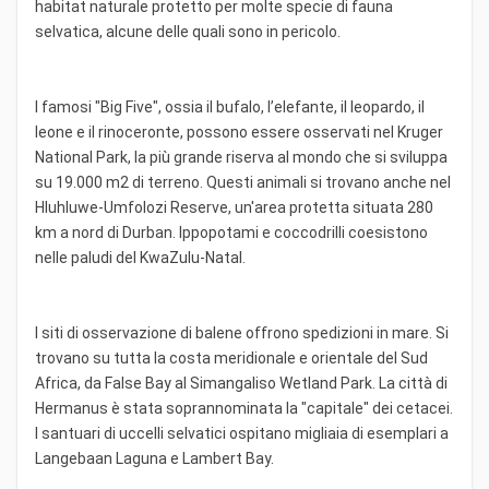
habitat naturale protetto per molte specie di fauna
selvatica, alcune delle quali sono in pericolo.
I famosi "Big Five", ossia il bufalo, l’elefante, il leopardo, il
leone e il rinoceronte, possono essere osservati nel Kruger
National Park, la più grande riserva al mondo che si sviluppa
su 19.000 m2 di terreno. Questi animali si trovano anche nel
Hluhluwe-Umfolozi Reserve, un'area protetta situata 280
km a nord di Durban. Ippopotami e coccodrilli coesistono
nelle paludi del KwaZulu-Natal.
I siti di osservazione di balene offrono spedizioni in mare. Si
trovano su tutta la costa meridionale e orientale del Sud
Africa, da False Bay al Simangaliso Wetland Park. La città di
Hermanus è stata soprannominata la "capitale" dei cetacei.
I santuari di uccelli selvatici ospitano migliaia di esemplari a
Langebaan Laguna e Lambert Bay.