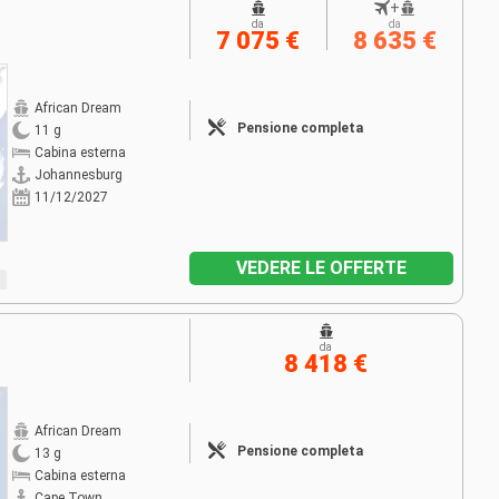
+
da
da
7 075 €
8 635 €
African Dream
Pensione completa
11 g
Cabina esterna
Johannesburg
11/12/2027
VEDERE LE OFFERTE
da
8 418 €
African Dream
Pensione completa
13 g
Cabina esterna
Cape Town