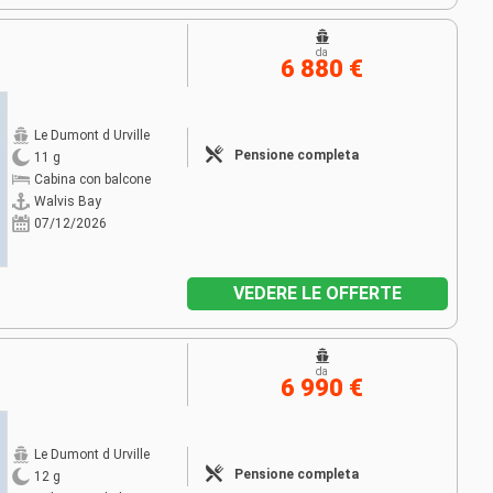
da
6 880 €
Le Dumont d Urville
Pensione completa
11 g
Cabina con balcone
Walvis Bay
07/12/2026
VEDERE LE OFFERTE
da
6 990 €
Le Dumont d Urville
Pensione completa
12 g