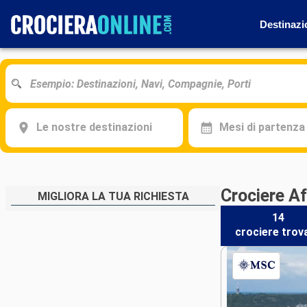
Destinazi
Le nostre destinazioni
Mesi di partenza
Crociere Af
MIGLIORA LA TUA RICHIESTA
14
crociere
trov