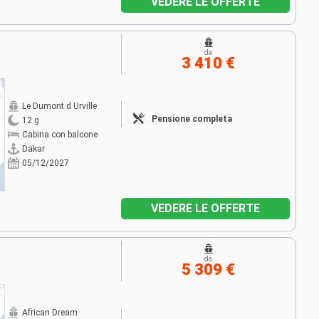
VEDERE LE OFFERTE
da
3 410 €
Le Dumont d Urville
Pensione completa
12 g
Cabina con balcone
Dakar
05/12/2027
VEDERE LE OFFERTE
da
5 309 €
African Dream