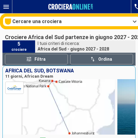
Cercare una crociera
Crociere Africa del Sud partenze in giugno 2027 - 2
5
I tuoi criteri di ricerca:
Africa del Sud - giugno 2027 - 2028
crociere
Le nostre destinazioni
Filtra
Ordina
Mesi di partenza
AFRICA DEL SUD, BOTSWANA
11 giorni, African Dream
Porti
Compagnie
Ricerca