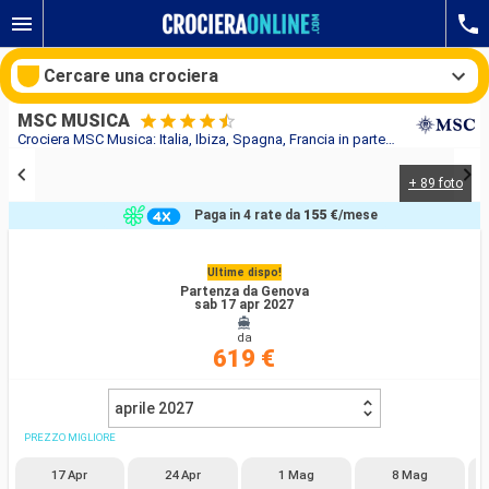
Cercare una crociera
MSC MUSICA
Crociera MSC Musica: Italia, Ibiza, Spagna, Francia in partenza da Genova
+ 89 foto
Le nostre destinazioni
Paga in 4 rate da
155 €
/mese
Mesi di partenza
Ultime dispo!
Partenza da Genova
Porti
Compagnie
sab 17 apr 2027
da
Ricerca
619 €
aprile 2027
PREZZO MIGLIORE
17 Apr
24 Apr
1 Mag
8 Mag