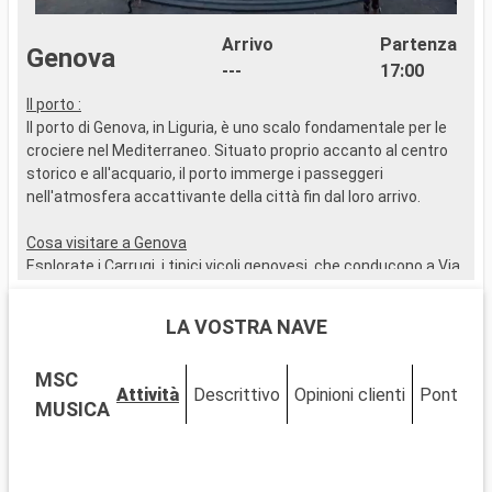
Arrivo
Partenza
Genova
---
17:00
Il porto :
I
Il porto di Genova, in Liguria, è uno scalo fondamentale per le
I
crociere nel Mediterraneo. Situato proprio accanto al centro
R
storico e all'acquario, il porto immerge i passeggeri
i
nell'atmosfera accattivante della città fin dal loro arrivo.
c
a
Cosa visitare a Genova
a
Esplorate i Carrugi, i tipici vicoli genovesi, che conducono a Via
f
Garibaldi, famosa per i suoi palazzi del XVI e XVII secolo. Da
s
non perdere la Cattedrale di San Lorenzo, un mix di stili
m
LA VOSTRA NAVE
romanico e gotico. Il Palazzo Ducale e il Museo di Genova
offrono uno spaccato dell'arte e della storia della città.
C
MSC
L'Acquario di Genova, uno dei più grandi d'Europa, è
C
Attività
Descrittivo
Opinioni clienti
Ponti
C
un'affascinante avventura marina per tutte le età.
i
MUSICA
b
Cosa visitare nei dintorni
P
Vicino a Genova, Santa Margherita Ligure, con le sue
u