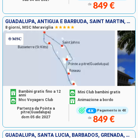
849 €
da
GUADALUPA, ANTIGUA E BARBUDA, SAINT MARTIN, SAN CRISTOFORO E NEVIS, DOMINICA, MARTINICA
8 giorni, MSC Meraviglia
Bambini gratis fino a 12
Mini Club bambini gratis
anni
Msc Voyagers Club
Animazione a bordo
Partenza da Pointe a
Pagamento in 4X
pitre(Guadalupa)
dom 05 dic 2027
849 €
da
GUADALUPA, SANTA LUCIA, BARBADOS, GRENADA, SAINT-VINCENT E LE GRENADINE, MARTINICA