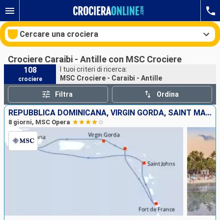
Cercare una crociera
Crociere Caraibi - Antille con MSC Crociere
108
I tuoi criteri di ricerca:
MSC Crociere - Caraibi - Antille
crociere
Le nostre destinazioni
Filtra
Ordina
Mesi di partenza
REPUBBLICA DOMINICANA, VIRGIN GORDA, SAINT MARTIN, MARTINICA, ANTIGUA E BARBUDA
8 giorni, MSC Opera
Porti
Compagnie
Ricerca