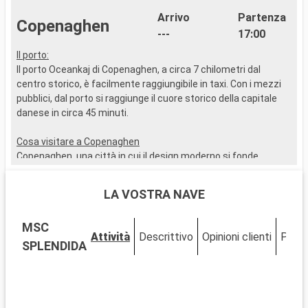
Arrivo
Partenza
Copenaghen
---
17:00
Il porto:
I
Il porto Oceankaj di Copenaghen, a circa 7 chilometri dal
I
centro storico, è facilmente raggiungibile in taxi. Con i mezzi
t
pubblici, dal porto si raggiunge il cuore storico della capitale
c
danese in circa 45 minuti.
v
s
Cosa visitare a Copenaghen
W
Copenaghen, una città in cui il design moderno si fonde
b
perfettamente con l'architettura storica, è ricca di luoghi di
interesse. Non perdete la statua della Sirenetta, emblema
C
LA VOSTRA NAVE
della città. Esplorate il Palazzo di Christiansborg, sede del
W
governo danese, e il Palazzo di Amalienborg per il Cambio della
a
MSC
Guardia. Passeggiate nel pittoresco quartiere di Nyhavn,
i
Attività
Descrittivo
Opinioni clienti
Ponti
rinomato per le sue case colorate e l'atmosfera nautica. Per
W
SPLENDIDA
un'esperienza di immersione culturale, il Museo Nazionale di
p
Danimarca e la Galleria Nazionale sono una tappa obbligata. I
l
Giardini di Tivoli, uno dei parchi di divertimento più antichi del
W
mondo, offrono divertimento e meraviglia nel cuore della città.