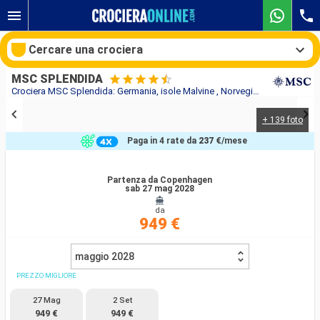
Cercare una crociera
MSC SPLENDIDA
Crociera MSC Splendida: Germania, isole Malvine , Norvegia, Danimarca in partenza da Copenhagen
+ 139 foto
Le nostre destinazioni
Paga in 4 rate da
237 €
/mese
Mesi di partenza
Partenza da Copenhagen
sab 27 mag 2028
Porti
Compagnie
da
949 €
Ricerca
maggio 2028
PREZZO MIGLIORE
27 Mag
2 Set
949 €
949 €