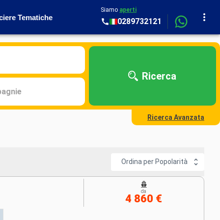
Siamo
aperti
ciere Tematiche
0289732121
Ricerca
agnie
Ricerca Avanzata
Ordina per Popolarità
da
4 860 €