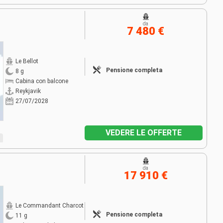
da
7 480 €
Le Bellot
Pensione completa
8 g
Cabina con balcone
Reykjavik
27/07/2028
VEDERE LE OFFERTE
da
17 910 €
Le Commandant Charcot
Pensione completa
11 g