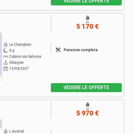
VEDERE LE OFFERTE
da
5 170 €
Le Champlain
Pensione completa
8 g
Cabina con balcone
Glasgow
13/04/2027
VEDERE LE OFFERTE
da
5 970 €
L Austral