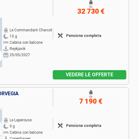
da
32 730 €
Le Commandant Charcot
Pensione completa
15 g
Cabina con balcone
Reykjavik
25/05/2027
VEDERE LE OFFERTE
ORVEGIA
da
7 190 €
Le Laperouse
Pensione completa
9 g
Cabina con balcone
Copenhagen