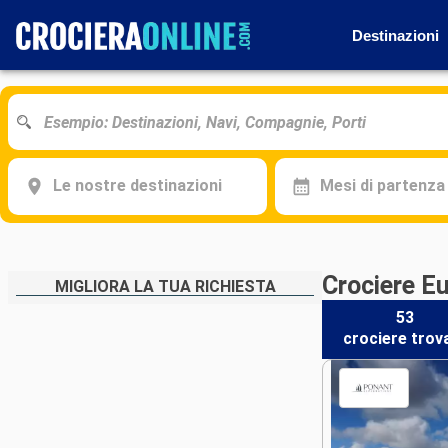
Destinazioni
Le nostre destinazioni
Mesi di partenza
Crociere E
MIGLIORA LA TUA RICHIESTA
53
crociere
trov